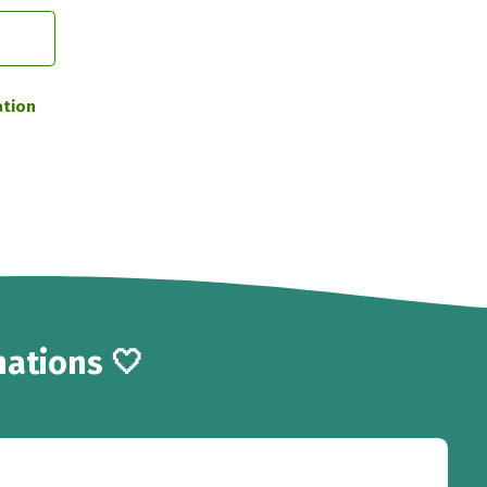
ation
ations 🤍