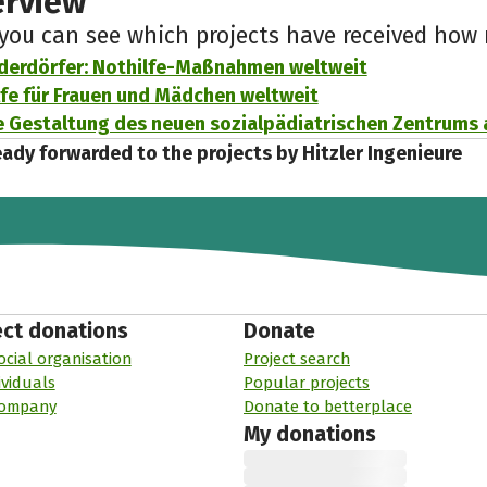
erview
 you can see which projects have received ho
derdörfer: Nothilfe-Maßnahmen weltweit
fe für Frauen und Mädchen weltweit
e Gestaltung des neuen sozialpädiatrischen Zentrums
eady forwarded to the projects by Hitzler Ingenieure
ect donations
Donate
ocial organisation
Project search
ividuals
Popular projects
company
Donate to betterplace
My donations