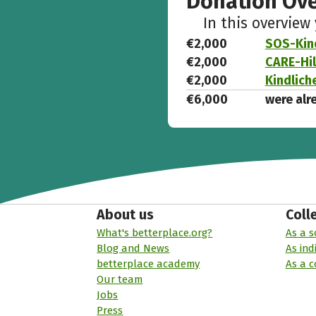
Donation Ov
In this overview
€2,000
SOS-Kin
€2,000
CARE-Hil
€2,000
Kindlich
€6,000
were alr
About us
Coll
What's betterplace.org?
As a s
Blog and News
As ind
betterplace academy
As a 
Our team
Jobs
Press