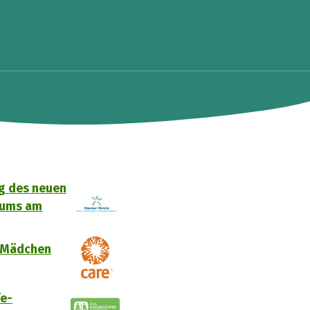
ng des neuen
rums am
d Mädchen
fe-