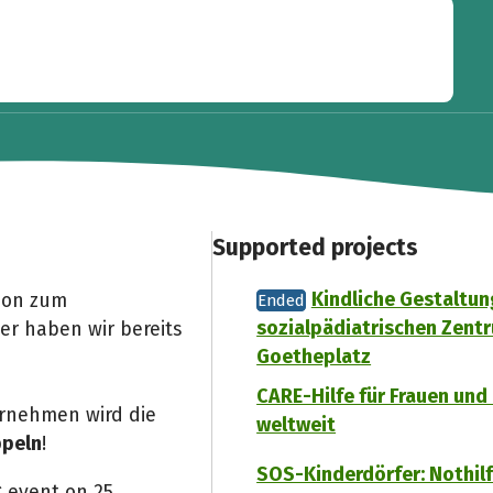
Supported projects
Kindliche Gestaltu
ion zum
Ended
sozialpädiatrischen Zent
er haben wir bereits
Goetheplatz
CARE-Hilfe für Frauen un
ernehmen wird die
weltweit
ppeln
!
SOS-Kinderdörfer: Nothil
g event on 25.