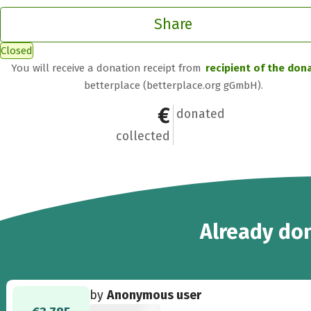
Share
Closed
You will receive a donation receipt from
recipient of the don
betterplace (betterplace.org gGmbH).
€6,000
42
donated
collected
42
Already
don
by
Anonymous user