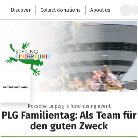
Zum Hauptinhalt springen
Erklärung zur Barrierefreiheit anzeigen
Discover
Collect donations
About us
Change the world with your donation
Porsche Leipzig 's fundraising event
PLG Familientag: Als Team für
den guten Zweck