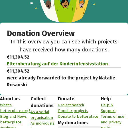
Donation Overview
In this overview you can see which projects
have received how many donations.
€11,304.52
Elternberatung auf der Kinderintensivstation
€11,304.52
were already forwarded to the project by Natalie
Rosanski
About us
Collect
Donate
Help
What's
Project search
Help &
donations
betterplace.org?
Popular projects
Support
As a social
Blog and News
Donate to betterplace
Terms of use
organisation
betterplace
and privacy
My donations
As individuals
academy
policy