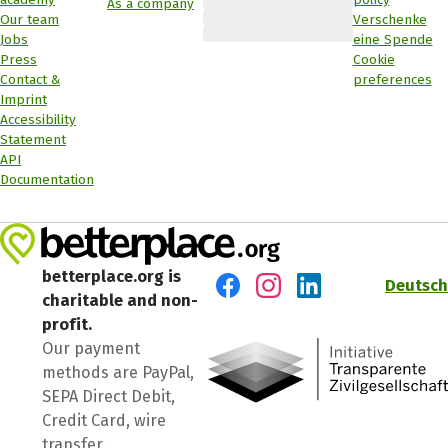
As a company
Our team
Verschenke
Jobs
eine Spende
Press
Cookie
Contact &
preferences
Imprint
Accessibility
Statement
API
Documentation
betterplace.org is
Deutsch
charitable and non-
Visit us on Facebook
Visit us on Instagram
Visit us on LinkedIn
profit.
Our payment
methods are PayPal,
SEPA Direct Debit,
Credit Card, wire
transfer.