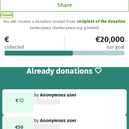
Share
Closed
You will receive a donation receipt from
recipient of the donation
betterplace (betterplace.org gGmbH).
€11,304.52
€20,000
collected
our goal
347
Already
donations 🤍
by
Anonymous user
by
Anonymous user
€50