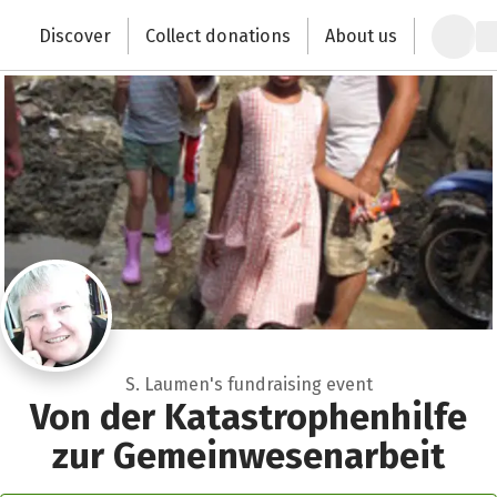
Zum Hauptinhalt springen
Erklärung zur Barrierefreiheit anzeigen
Discover
Collect donations
About us
Change the world with your donation
S. Laumen's fundraising event
Von der Katastrophenhilfe
zur Gemeinwesenarbeit