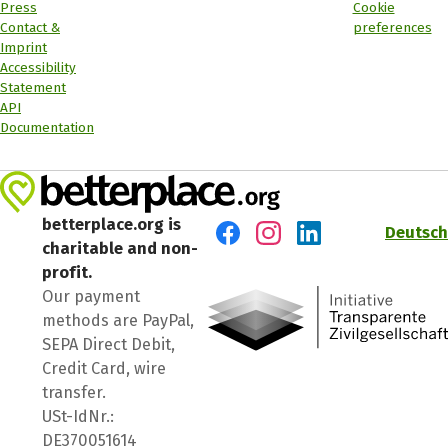
Press
Cookie
Contact &
preferences
Imprint
Accessibility
Statement
API
Documentation
betterplace.org is
Deutsch
charitable and non-
Visit us on Facebook
Visit us on Instagram
Visit us on LinkedIn
profit.
Our payment
methods are PayPal,
SEPA Direct Debit,
Credit Card, wire
transfer.
USt-IdNr.:
DE370051614