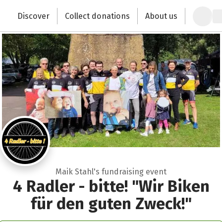
Zum Hauptinhalt springen
Erklärung zur Barrierefreiheit anzeigen
Discover
Collect donations
About us
Change the world with your donation
Maik Stahl's fundraising event
4 Radler - bitte! "Wir Biken
für den guten Zweck!"