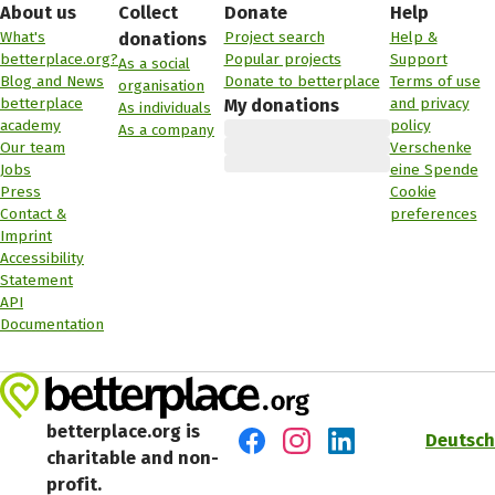
About us
Collect
Donate
Help
What's
Project search
Help &
donations
betterplace.org?
Popular projects
Support
As a social
Blog and News
Donate to betterplace
Terms of use
organisation
betterplace
and privacy
My donations
As individuals
academy
policy
As a company
Our team
Verschenke
Jobs
eine Spende
Press
Cookie
Contact &
preferences
Imprint
Accessibility
Statement
API
Documentation
betterplace.org is
Deutsch
charitable and non-
Visit us on Facebook
Visit us on Instagram
Visit us on LinkedIn
profit.