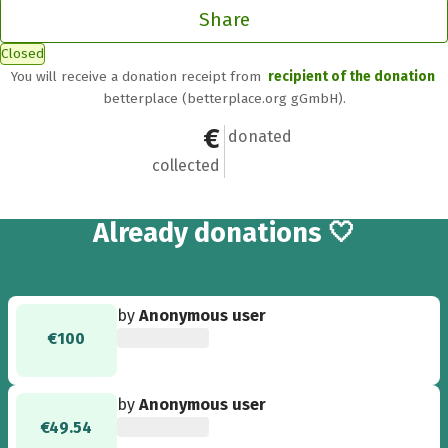
Share
Closed
You will receive a donation receipt from
recipient of the donation
betterplace (betterplace.org gGmbH).
€6,636.44
65
donated
collected
65
Already
donations 🤍
by
Anonymous user
€100
by
Anonymous user
€49.54