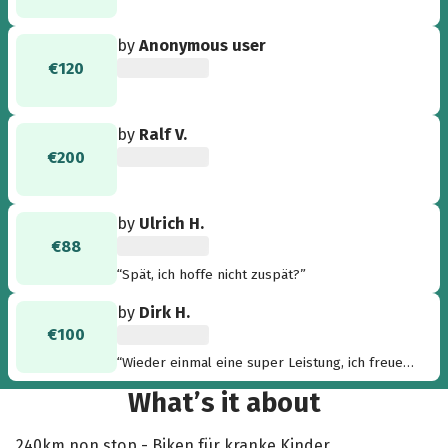
by
Anonymous user
€120
by
Ralf V.
€200
by
Ulrich H.
€88
“Spät, ich hoffe nicht zuspät?”
by
Dirk H.
€100
“Wieder einmal eine super Leistung, ich freue
mich, dass Ihr das geschafft habt.”
What’s it about
240km non stop - Biken für kranke Kinder