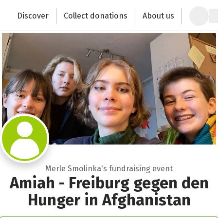
Zum Hauptinhalt springen
Erklärung zur Barrierefreiheit anzeigen
Discover
Collect donations
About us
Change the world with your donation
Merle Smolinka's fundraising event
Amiah - Freiburg gegen den
Hunger in Afghanistan