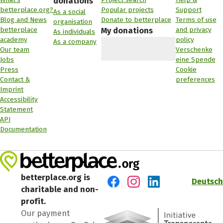
donations
betterplace.org?
Popular projects
Support
As a social
Blog and News
Donate to betterplace
Terms of use
organisation
betterplace
and privacy
My donations
As individuals
academy
policy
As a company
Our team
Verschenke
Jobs
eine Spende
Press
Cookie
Contact &
preferences
Imprint
Accessibility
Statement
API
Documentation
betterplace.org is
Deutsch
charitable and non-
Visit us on Facebook
Visit us on Instagram
Visit us on LinkedIn
profit.
Our payment