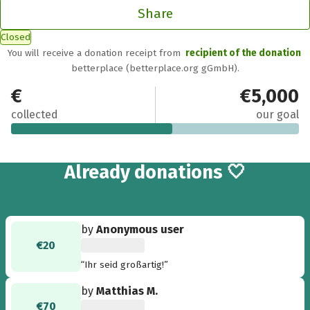
Share
Closed
You will receive a donation receipt from
recipient of the donation
betterplace (betterplace.org gGmbH).
€2,810
€5,000
collected
our goal
34
Already
donations 🤍
by
Anonymous user
€20
“Ihr seid großartig!”
by
Matthias M.
€70