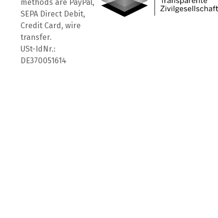
methods are PayPal,
SEPA Direct Debit,
Credit Card, wire
transfer.
USt-IdNr.:
DE370051614