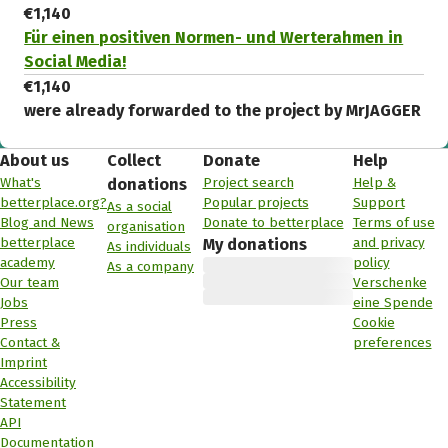
€1,140
Für einen positiven Normen- und Werterahmen in
Social Media!
€1,140
were already forwarded to the project by MrJAGGER
About us
Collect
Donate
Help
What's
Project search
Help &
donations
betterplace.org?
Popular projects
Support
As a social
Blog and News
Donate to betterplace
Terms of use
organisation
betterplace
and privacy
My donations
As individuals
academy
policy
As a company
Our team
Verschenke
Jobs
eine Spende
Press
Cookie
Contact &
preferences
Imprint
Accessibility
Statement
API
Documentation