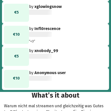
by
xglowingsnow
€5
by
Infl0rescence
€10
“<3”
by
xnobody_99
€5
by
Anonymous user
€10
What’s it about
Warum nicht mal streamen und gleichzeitig was Gutes