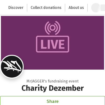
Zum Hauptinhalt springen
Erklärung zur Barrierefreiheit anzeigen
Discover
Collect donations
About us
Change the world with your donation
MrJAGGER's fundraising event
Charity Dezember
Share