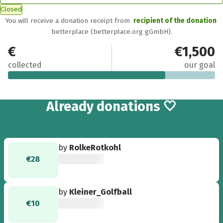
Closed
You will receive a donation receipt from
recipient of the donation
betterplace (betterplace.org gGmbH).
€1,140
€1,500
collected
our goal
29
Already
donations 🤍
by
RolkeRotkohl
€28
by
Kleiner_Golfball
€10