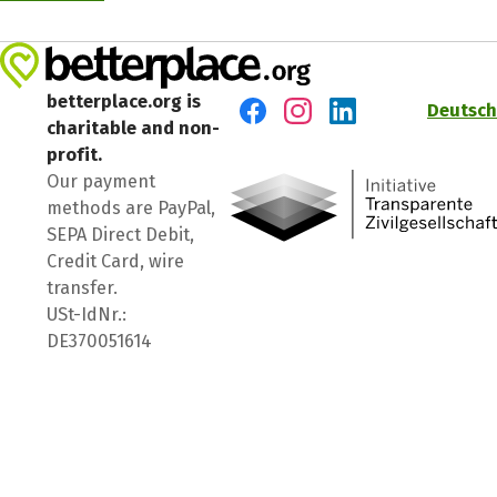
betterplace.org is
Deutsch
charitable and non-
Visit us on Facebook
Visit us on Instagram
Visit us on LinkedIn
profit.
Our payment
methods are PayPal,
SEPA Direct Debit,
Credit Card, wire
transfer.
USt-IdNr.:
DE370051614