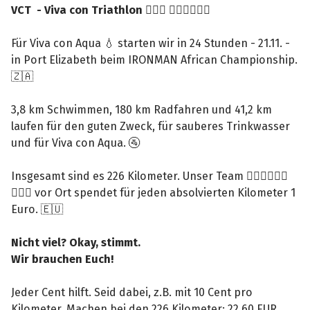
VCT - Viva con Triathlon
🏊🏼‍♂️ 🚴🏼‍♂️🏃🏽‍♂️
Für Viva con Aqua 💧 starten wir in 24 Stunden - 21.11. -
in Port Elizabeth beim IRONMAN African Championship.
🇿🇦
3,8 km Schwimmen, 180 km Radfahren und 41,2 km
laufen für den guten Zweck, für sauberes Trinkwasser
und für Viva con Aqua. 🚰
Insgesamt sind es 226 Kilometer. Unser Team 🏊🏼‍♂️🚴🏼‍♂️
🏃🏽‍♂️ vor Ort spendet für jeden absolvierten Kilometer 1
Euro. 🇪🇺
Nicht viel? Okay, stimmt.
Wir brauchen Euch!
Jeder Cent hilft. Seid dabei, z.B. mit 10 Cent pro
Kilometer. Machen bei den 226 Kilometer: 22,60 EUR.