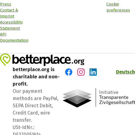
Press
Cookie
Contact &
preferences
Imprint
Accessibility
Statement
API
Documentation
betterplace.org is
Deutsch
charitable and non-
Visit us on Facebook
Visit us on Instagram
Visit us on LinkedIn
profit.
Our payment
methods are PayPal,
SEPA Direct Debit,
Credit Card, wire
transfer.
USt-IdNr.:
DE370051614