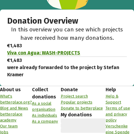
Donation Overview
In this overview you can see which projects
have received how many donations.
€1,483
Viva con Agua: WASH-PROJECTS
€1,483
were already forwarded to the project by Stefan
Kramer
About us
Collect
Donate
Help
What's
Project search
Help &
donations
betterplace.org?
Popular projects
Support
As a social
Blog and News
Donate to betterplace
Terms of use
organisation
betterplace
and privacy
My donations
As individuals
academy
policy
As a company
Our team
Verschenke
Jobs
eine Spende