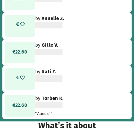
by
Annelie Z.
by
Gitte V.
€22.60
by
Kati Z.
by
Torben K.
€22.60
“Vamos! ”
What’s it about