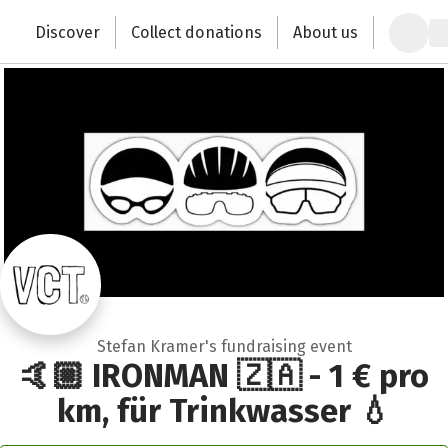
Zum Hauptinhalt springen
Erklärung zur Barrierefreiheit anzeigen
Discover
Collect donations
About us
Change the world with your donation
Stefan Kramer's fundraising event
🤙🏼 IRONMAN 🇿🇦 - 1 € pro
km, für Trinkwasser 💧