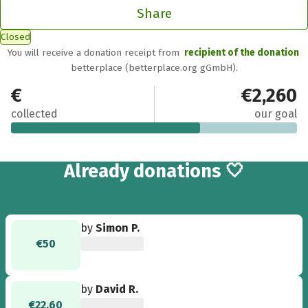
Share
Closed
You will receive a donation receipt from
recipient of the donation
betterplace (betterplace.org gGmbH).
€1,483
€2,260
collected
our goal
25
Already
donations 🤍
by
Simon P.
€50
by
David R.
€22.60