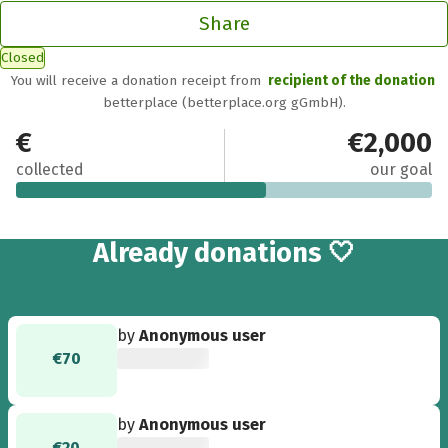
Share
Closed
You will receive a donation receipt from
recipient of the donation
betterplace (betterplace.org gGmbH).
€1,190
€2,000
collected
our goal
30
Already
donations 🤍
by
Anonymous user
€70
by
Anonymous user
€20