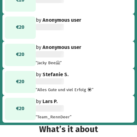
by
Anonymous user
€20
by
Anonymous user
€20
“Jacky Bee🤗”
by
Stefanie S.
€20
“Alles Gute und viel Erfolg 💟”
by
Lars P.
€20
“Team_RennDeer”
What’s it about