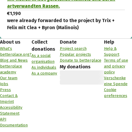
artverwandten Rassen.
€1,190
were already forwarded to the project by Trix +
Felix mit Clea + Byron (Malinois)
About us
Collect
Donate
Help
What's
Project search
Help &
donations
betterplace.org?
Popular projects
Support
As a social
Blog and News
Donate to betterplace
Terms of use
organisation
betterplace
and privacy
My donations
As individuals
academy
policy
As a company
Our team
Verschenke
Jobs
eine Spende
Press
Cookie
Contact &
preferences
Imprint
Accessibility
Statement
API
Documentation