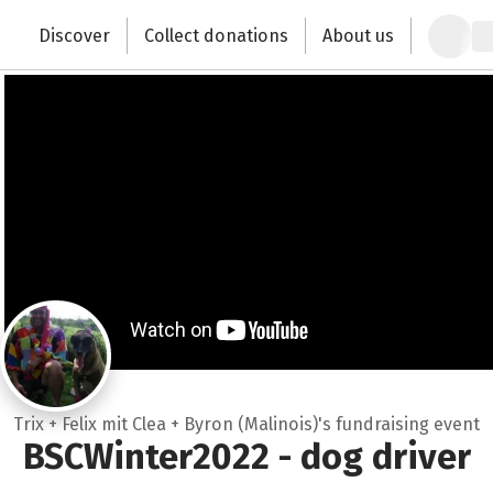
Zum Hauptinhalt springen
Erklärung zur Barrierefreiheit anzeigen
Discover
Collect donations
About us
Change the world with your donation
Trix + Felix mit Clea + Byron (Malinois)'s fundraising event
BSCWinter2022 - dog driver