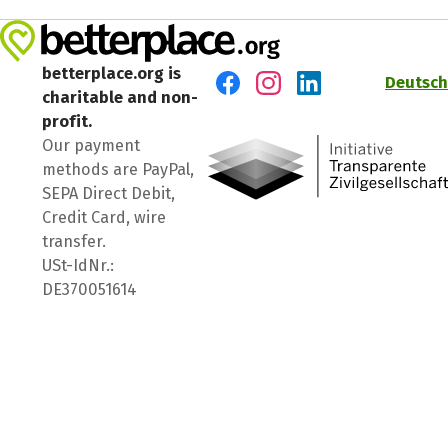
betterplace.org is
Deutsch
charitable and non-
Visit us on Facebook
Visit us on Instagram
Visit us on LinkedIn
profit.
Our payment
methods are PayPal,
SEPA Direct Debit,
Credit Card, wire
transfer.
USt-IdNr.:
DE370051614