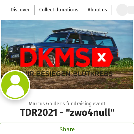
Zum Hauptinhalt springen
Erklärung zur Barrierefreiheit anzeigen
Discover
Collect donations
About us
Change the world with your donation
Marcus Golder's fundraising event
TDR2021 - "zwo4null"
Share