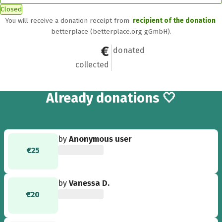
Closed
You will receive a donation receipt from
recipient of the donation
betterplace (betterplace.org gGmbH).
€485
22
donated
collected
22
Already
donations 🤍
by
Anonymous user
€25
by
Vanessa D.
€20