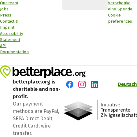
Our team
Verschenke
Jobs
eine Spende
Press
Cookie
Contact &
preferences
Imprint
Accessibility
Statement
API
Documentation
betterplace.org is
Deutsch
charitable and non-
Visit us on Facebook
Visit us on Instagram
Visit us on LinkedIn
profit.
Our payment
methods are PayPal,
SEPA Direct Debit,
Credit Card, wire
transfer.