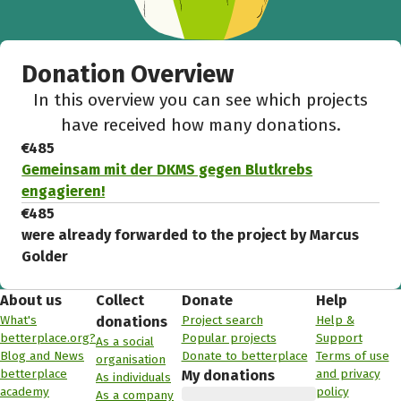
Donation Overview
In this overview you can see which projects
have received how many donations.
€485
Gemeinsam mit der DKMS gegen Blutkrebs
engagieren!
€485
were already forwarded to the project by Marcus
Golder
About us
Collect
Donate
Help
What's
Project search
Help &
donations
betterplace.org?
Popular projects
Support
As a social
Blog and News
Donate to betterplace
Terms of use
organisation
betterplace
and privacy
My donations
As individuals
academy
policy
As a company