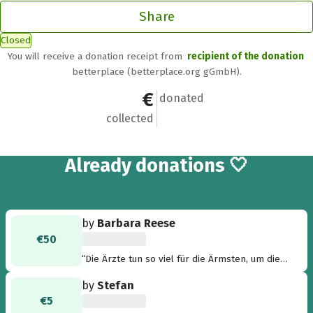
Share
Closed
You will receive a donation receipt from
recipient of the donation
betterplace (betterplace.org gGmbH).
€5,580
195
donated
collected
195
Already
donations 🤍
by
Barbara Reese
€50
“Die Ärzte tun so viel für die Ärmsten, um die
sich sonst niemand kümmert. ”
by
Stefan
€5