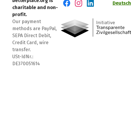
betterplace.org is
Deutsch
charitable and non-
Visit us on Facebook
Visit us on Instagram
Visit us on LinkedIn
profit.
Our payment
methods are PayPal,
SEPA Direct Debit,
Credit Card, wire
transfer.
USt-IdNr.:
DE370051614