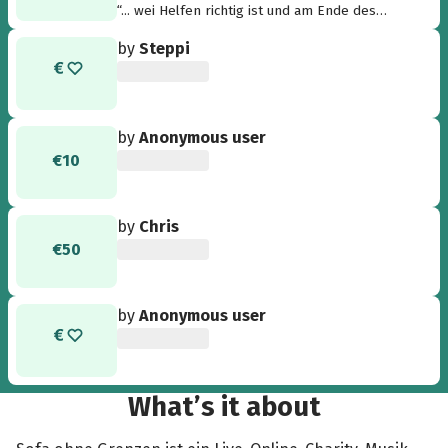
“... wei Helfen richtig ist und am Ende des
Tages und nach der Überwindung aller
by
Steppi
Konflikte alle einfach nur leben wollen. Ärzte
ohne Grenzen hilft Über-Leben. Damit das
möglich wird. Danke! An Euch, Eure Teams, die
Hoffnung geben und Leben bewahren helfen,
an alle, die das weitersagen und unterstützen.
by
Anonymous user
Für mehr Menschlichkeit da draussen. ”
€10
by
Chris
€50
by
Anonymous user
What’s it about