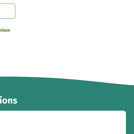
ation
ions