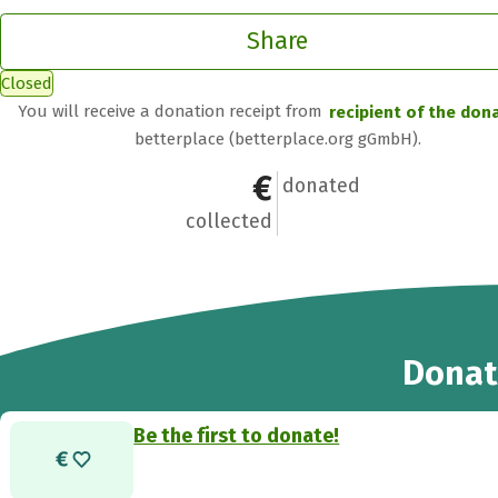
Share
Closed
You will receive a donation receipt from
recipient of the don
betterplace (betterplace.org gGmbH).
€0
0
donated
collected
Donat
Be the first to donate!