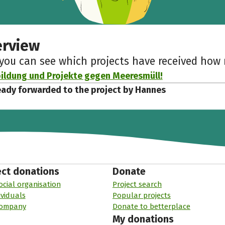
erview
 you can see which projects have received ho
ldung und Projekte gegen Meeresmüll!
eady forwarded to the project by Hannes
ect donations
Donate
ocial organisation
Project search
ividuals
Popular projects
company
Donate to betterplace
My donations