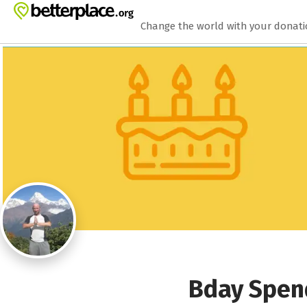
Zum Hauptinhalt springen
Erklärung zur Barrierefreiheit anzeigen
Change the world with your donat
Bday Spend