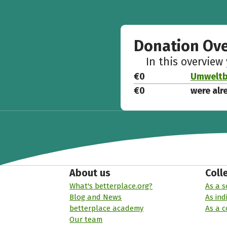
Donation Ov
In this overview
€0
Umweltbi
€0
were alr
About us
Coll
What's betterplace.org?
As a s
Blog and News
As ind
betterplace academy
As a 
Our team