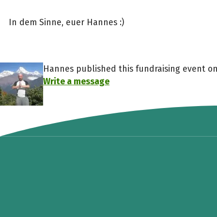
In dem Sinne, euer Hannes :)
Hannes published this fundraising event on
Write a message