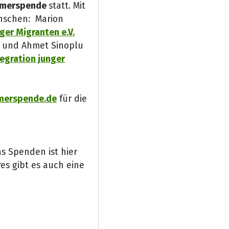
mmerspende
statt. Mit
enschen: Marion
er Migranten e.V.
 und Ahmet Sinoplu
tegration junger
erspende.de
für die
s Spenden ist hier
es gibt es auch eine