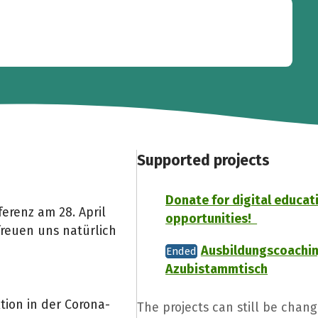
Supported projects
Donate for digital educat
ferenz am 28. April
opportunities!
freuen uns natürlich
Ausbildungscoachi
Ended
Azubistammtisch
ion in der Corona-
The projects can still be chang