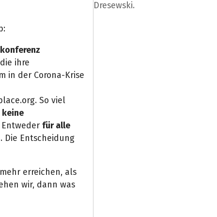
Dresewski.
b:
konferenz
 die ihre
m in der Corona-Krise
lace.org. So viel
t
keine
-) Entweder
für alle
n
. Die Entscheidung
ehr erreichen, als
sehen wir, dann was