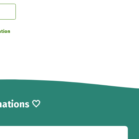
ation
ations 🤍