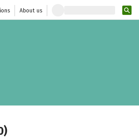
ions
About us
Ent
0)