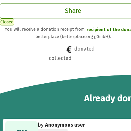
Share
Closed
You will receive a donation receipt from
recipient of the don
betterplace (betterplace.org gGmbH).
€4,480
27
donated
collected
27
Already
don
by
Anonymous user