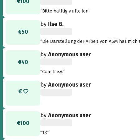
€100
“Bitte hälftig aufteilen”
by
Ilse G.
€50
“Die Darstellung der Arbeit von ASM hat mich 
by
Anonymous user
€40
“Coach e.V.”
by
Anonymous user
by
Anonymous user
€100
“18”