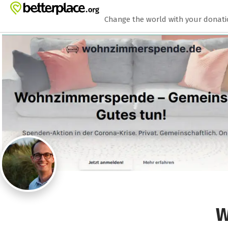
Zum Hauptinhalt springen
Erklärung zur Barrierefreiheit anzeigen
Change the world with your donat
W