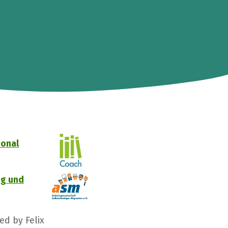
ional
ng und
ed by Felix