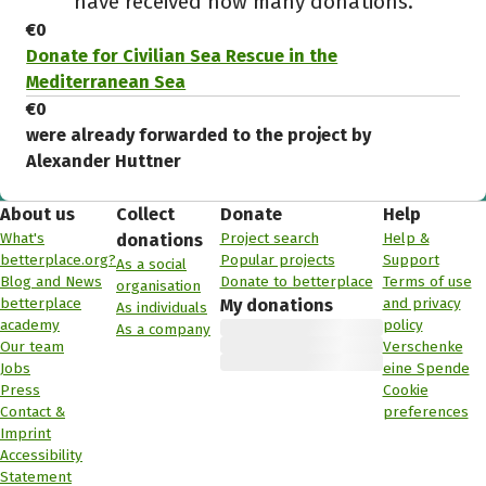
have received how many donations.
€0
Donate for Civilian Sea Rescue in the
Mediterranean Sea
€0
were already forwarded to the project by
Alexander Huttner
About us
Collect
Donate
Help
What's
Project search
Help &
donations
betterplace.org?
Popular projects
Support
As a social
Blog and News
Donate to betterplace
Terms of use
organisation
betterplace
and privacy
My donations
As individuals
academy
policy
As a company
Our team
Verschenke
Jobs
eine Spende
Press
Cookie
Contact &
preferences
Imprint
Accessibility
Statement