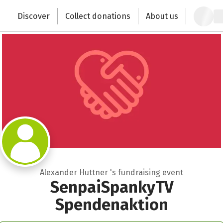
Zum Hauptinhalt springen
Erklärung zur Barrierefreiheit anzeigen
Discover
Collect donations
About us
Change the world with your donation
Alexander Huttner 's fundraising event
SenpaiSpankyTV
Spendenaktion