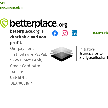
API
Documentation
betterplace.org is
Deutsch
charitable and non-
Visit us on Facebook
Visit us on Instagram
Visit us on LinkedIn
profit.
Our payment
methods are PayPal,
SEPA Direct Debit,
Credit Card, wire
transfer.
USt-IdNr.:
DE370051614