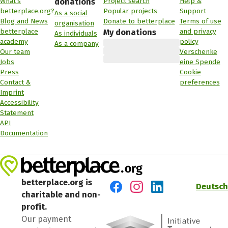
What's
Project search
Help &
donations
betterplace.org?
Popular projects
Support
As a social
Blog and News
Donate to betterplace
Terms of use
organisation
betterplace
and privacy
My donations
As individuals
academy
policy
As a company
Our team
Verschenke
Jobs
eine Spende
Press
Cookie
Contact &
preferences
Imprint
Accessibility
Statement
API
Documentation
betterplace.org is
Deutsch
charitable and non-
Visit us on Facebook
Visit us on Instagram
Visit us on LinkedIn
profit.
Our payment