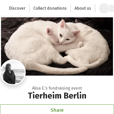
Zum Hauptinhalt springen
Erklärung zur Barrierefreiheit anzeigen
Discover
Collect donations
About us
Change the world with your donation
Alisa E.'s fundraising event
Tierheim Berlin
Share