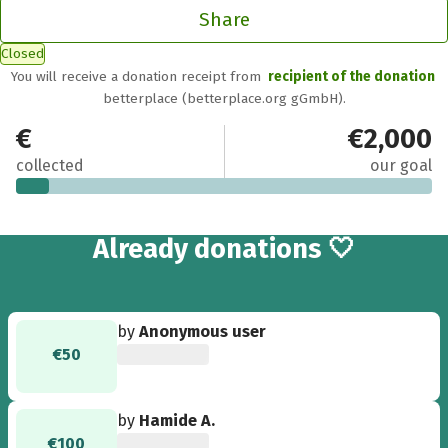
Share
Closed
You will receive a donation receipt from
recipient of the donation
betterplace (betterplace.org gGmbH).
€150
€2,000
collected
our goal
2
Already
donations 🤍
by
Anonymous user
€50
by
Hamide A.
€100