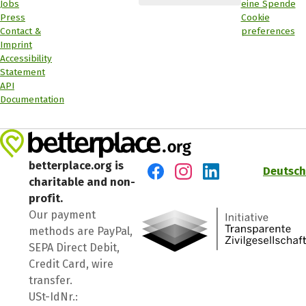
Jobs
eine Spende
Press
Cookie
Contact &
preferences
Imprint
Accessibility
Statement
API
Documentation
betterplace.org is
Deutsch
charitable and non-
Visit us on Facebook
Visit us on Instagram
Visit us on LinkedIn
profit.
Our payment
methods are PayPal,
SEPA Direct Debit,
Credit Card, wire
transfer.
USt-IdNr.: