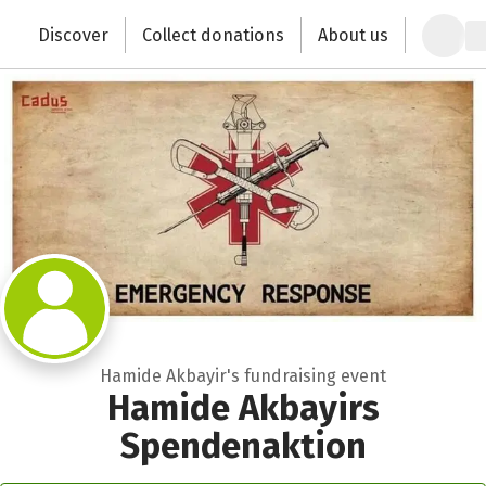
Zum Hauptinhalt springen
Erklärung zur Barrierefreiheit anzeigen
Discover
Collect donations
About us
Change the world with your donation
Hamide Akbayir's fundraising event
Hamide Akbayirs
Spendenaktion