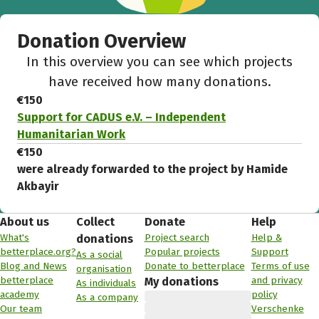
Donation Overview
In this overview you can see which projects
have received how many donations.
€150
Support for CADUS e.V. – Independent
Humanitarian Work
€150
were already forwarded to the project by Hamide
Akbayir
About us
Collect
Donate
Help
What's
Project search
Help &
donations
betterplace.org?
Popular projects
Support
As a social
Blog and News
Donate to betterplace
Terms of use
organisation
betterplace
and privacy
My donations
As individuals
academy
policy
As a company
Our team
Verschenke