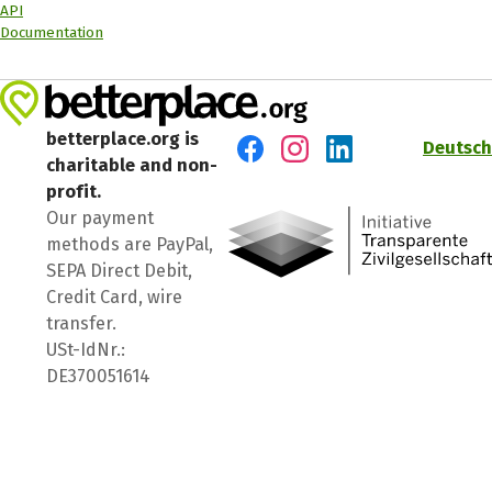
API
Documentation
betterplace.org is
Deutsch
charitable and non-
Visit us on Facebook
Visit us on Instagram
Visit us on LinkedIn
profit.
Our payment
methods are PayPal,
SEPA Direct Debit,
Credit Card, wire
transfer.
USt-IdNr.:
DE370051614