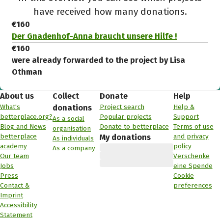
have received how many donations.
€160
Der Gnadenhof-Anna braucht unsere Hilfe !
€160
were already forwarded to the project by Lisa
Othman
About us
Collect
Donate
Help
What's
Project search
Help &
donations
betterplace.org?
Popular projects
Support
As a social
Blog and News
Donate to betterplace
Terms of use
organisation
betterplace
and privacy
My donations
As individuals
academy
policy
As a company
Our team
Verschenke
Jobs
eine Spende
Press
Cookie
Contact &
preferences
Imprint
Accessibility
Statement