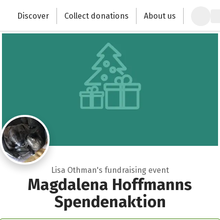
Zum Hauptinhalt springen
Erklärung zur Barrierefreiheit anzeigen
Discover
Collect donations
About us
Change the world with your donation
Lisa Othman's fundraising event
Magdalena Hoffmanns
Spendenaktion