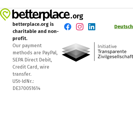
betterplace.org is
Deutsch
charitable and non-
Visit us on Facebook
Visit us on Instagram
Visit us on LinkedIn
profit.
Our payment
methods are PayPal,
SEPA Direct Debit,
Credit Card, wire
transfer.
USt-IdNr.:
DE370051614