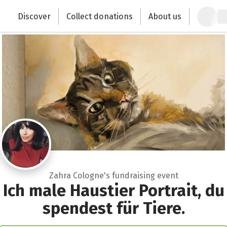
Close
Zum Hauptinhalt springen
Erklärung zur Barrierefreiheit anzeigen
Discover
Collect donations
About us
Change the world with your donation
Zahra Cologne's fundraising event
Ich male Haustier Portrait, du
spendest für Tiere.