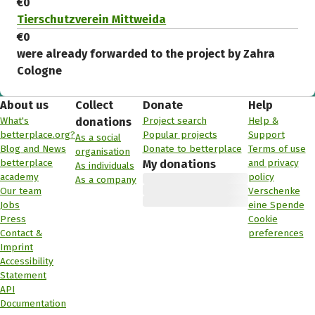
€0
Tierschutzverein Mittweida
€0
were already forwarded to the project by Zahra
Cologne
About us
Collect
Donate
Help
What's
Project search
Help &
donations
betterplace.org?
Popular projects
Support
As a social
Blog and News
Donate to betterplace
Terms of use
organisation
betterplace
and privacy
My donations
As individuals
academy
policy
As a company
Our team
Verschenke
Jobs
eine Spende
Press
Cookie
Contact &
preferences
Imprint
Accessibility
Statement
API
Documentation