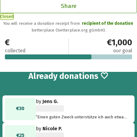
Share
Closed
You will receive a donation receipt from
recipient of the donation
betterplace (betterplace.org gGmbH).
€681
€1,000
collected
our goal
14
Already
donations 🤍
by
Jens G.
€30
“Einen guten Zweck unterstütze ich auch etwas
verspätet noch gerne...”
by
Nicole P.
€25