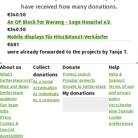
have received how many donations.
€340.50
An OP Block for Warang - Sage Hospital e.V.
€340.50
Mobile displays für Hinz&Kunzt-Verkäufer
€681
were already forwarded to the projects by Tanja T.
About us
Collect
Donate
Help
What's
Project search
Help &
donations
betterplace.org?
Popular projects
Support
As a social
Blog and News
Donate to betterplace
Terms of use
organisation
betterplace
and privacy
My donations
As individuals
academy
policy
As a company
Our team
Verschenke
Jobs
eine Spende
Press
Cookie
Contact &
preferences
Imprint
Accessibility