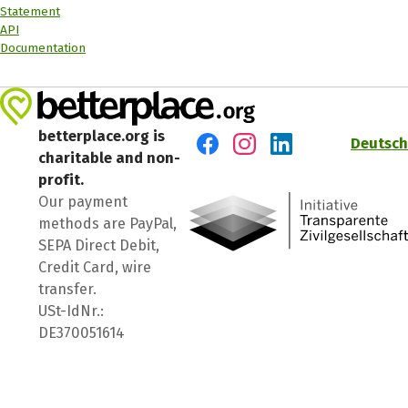
Statement
API
Documentation
betterplace.org is
Deutsch
charitable and non-
Visit us on Facebook
Visit us on Instagram
Visit us on LinkedIn
profit.
Our payment
methods are PayPal,
SEPA Direct Debit,
Credit Card, wire
transfer.
USt-IdNr.:
DE370051614