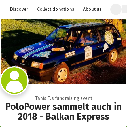
Zum Hauptinhalt springen
Erklärung zur Barrierefreiheit anzeigen
Discover
Collect donations
About us
Change the world with your donation
Tanja T.'s fundraising event
PoloPower sammelt auch in
2018 - Balkan Express