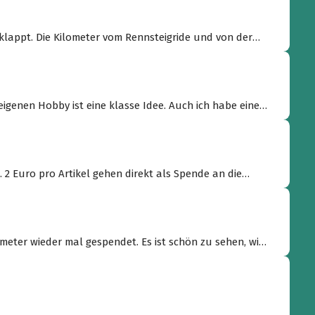
klappt. Die Kilometer vom Rennsteigride und von der
 Ride on!”
igenen Hobby ist eine klasse Idee. Auch ich habe eine
tion mit meinem Beitrag unterstützen.”
. 2 Euro pro Artikel gehen direkt als Spende an die
Euro überwiesen. Wir freuen uns auf weiter auf
/77mtb.de/77fan”
chen kann.”