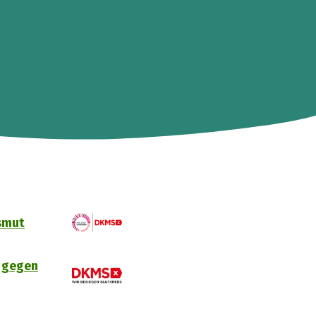
smut
 gegen