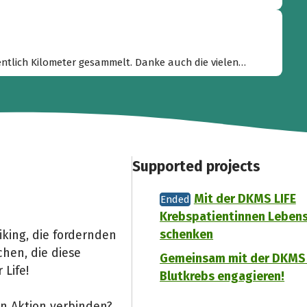
ntlich Kilometer gesammelt. Danke auch die vielen
Wir haben unglaubliche 209 Kilometern
zusammengeradelt. Daher fließen heute wieder 20 Euro an die DKMS. Wir biken gegen den Blutkrebs. ”
Supported projects
Mit der DKMS LIFE
Ended
Krebspatientinnen Leben
schenken
iking, die fordernden
hen, die diese
Gemeinsam mit der DKMS
 Life!
Blutkrebs engagieren!
en Aktion verbinden?