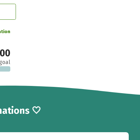
ation
00
goal
ations 🤍