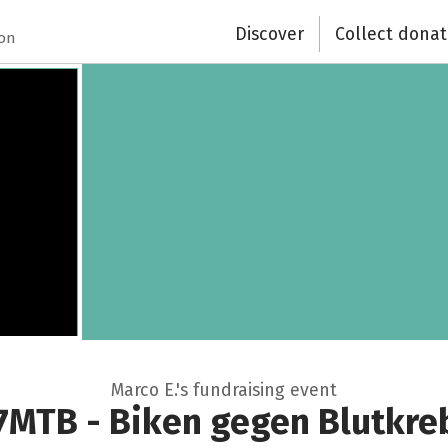
Discover
Collect donat
ion
Marco E.'s fundraising event
7MTB - Biken gegen Blutkre