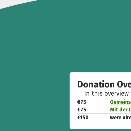
Donation Ov
In this overview
€75
Gemeins
€75
Mit der 
€150
were alr