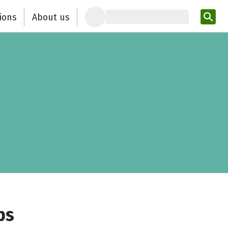
ions
About us
Ent
bs