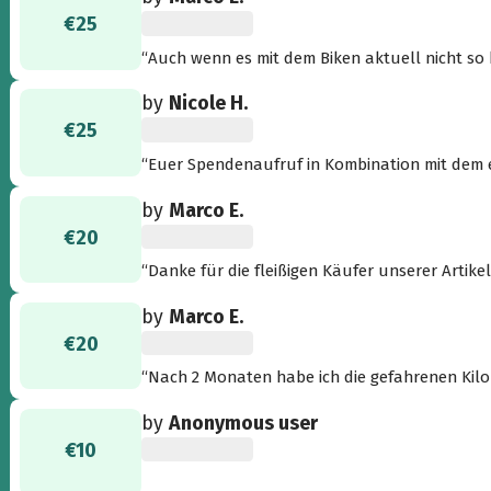
€25
“Auch wenn es mit dem Biken aktuell nicht so 
Menschen für Kinder Tour sind jetzt gespendet.
by
Nicole H.
€25
“Euer Spendenaufruf in Kombination mit dem e
schöne Radtour hinter mir und möchte eure Ak
by
Marco E.
€20
“Danke für die fleißigen Käufer unserer Artikel
DKMS Deutschland. Heute haben wir wieder 20 
by
Marco E.
Kilometersammler und Logoträger ;-) https:/
€20
“Nach 2 Monaten habe ich die gefahrenen Kilometer wieder mal gespendet. Es ist schön zu sehen, wie
man mit kleinen Beiträgen etwas Großes errei
by
Anonymous user
€10