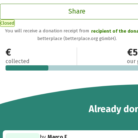
Share
Closed
You will receive a donation receipt from
recipient of the don
betterplace (betterplace.org gGmbH).
€150
€5
collected
our 
9
Already
don
by
Marco E.