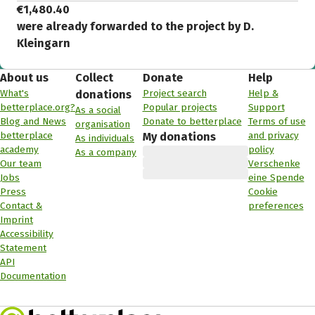
€1,480.40
were already forwarded to the project by D.
Kleingarn
About us
Collect
Donate
Help
What's
Project search
Help &
donations
betterplace.org?
Popular projects
Support
As a social
Blog and News
Donate to betterplace
Terms of use
organisation
betterplace
and privacy
My donations
As individuals
academy
policy
As a company
Our team
Verschenke
Jobs
eine Spende
Press
Cookie
Contact &
preferences
Imprint
Accessibility
Statement
API
Documentation