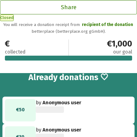
Share
Closed
You will receive a donation receipt from
recipient of the donation
betterplace (betterplace.org gGmbH).
€1,480.40
€1,000
collected
our goal
28
Already
donations 🤍
by
Anonymous user
€50
by
Anonymous user
€30