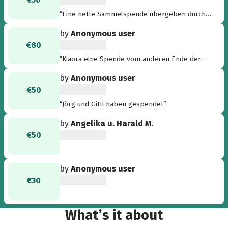
“Eine nette Sammelspende übergeben durch
Frauke Gieseler, NMS”
by
Anonymous user
€80
“Kiaora eine Spende vom anderen Ende der
Welt an die KinderTafel”
by
Anonymous user
€50
“Jörg und Gitti haben gespendet”
by
Angelika u. Harald M.
€50
by
Anonymous user
€30
What’s it about