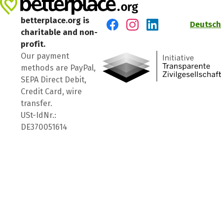
betterplace.org is
Deutsch
charitable and non-
Visit us on Facebook
Visit us on Instagram
Visit us on LinkedIn
profit.
Our payment
methods are PayPal,
SEPA Direct Debit,
Credit Card, wire
transfer.
USt-IdNr.:
DE370051614