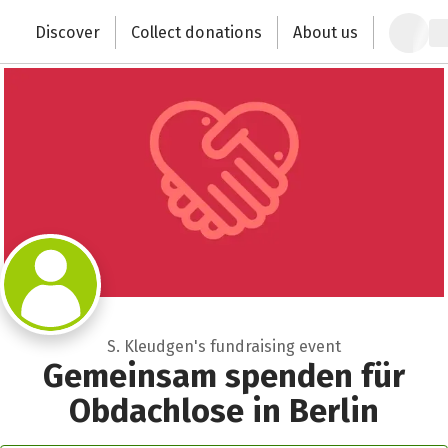
Zum Hauptinhalt springen
Erklärung zur Barrierefreiheit anzeigen
Discover
Collect donations
About us
Change the world with your donation
S. Kleudgen's fundraising event
Gemeinsam spenden für
Obdachlose in Berlin