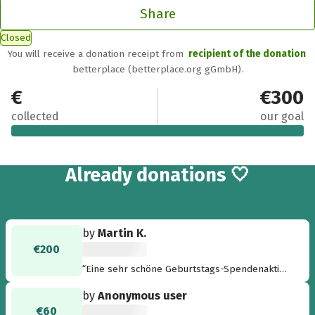
Share
Closed
You will receive a donation receipt from
recipient of the donation
betterplace (betterplace.org gGmbH).
€1,000
€300
collected
our goal
8
Already
donations 🤍
by
Martin K.
€200
“Eine sehr schöne Geburtstags-Spendenaktion
-- Happy Birthday Susanne!”
by
Anonymous user
€60