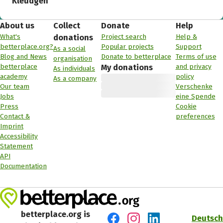
Kleudgen
About us
Collect
Donate
Help
What's
Project search
Help &
donations
betterplace.org?
Popular projects
Support
As a social
Blog and News
Donate to betterplace
Terms of use
organisation
betterplace
and privacy
My donations
As individuals
academy
policy
As a company
Our team
Verschenke
Jobs
eine Spende
Press
Cookie
Contact &
preferences
Imprint
Accessibility
Statement
API
Documentation
betterplace.org is
Deutsch