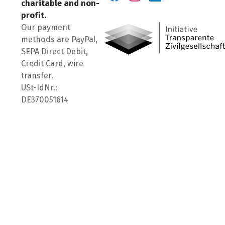
charitable and non-
Visit us on Facebook
Visit us on Instagram
Visit us on LinkedIn
profit.
Our payment
methods are PayPal,
SEPA Direct Debit,
Credit Card, wire
transfer.
USt-IdNr.:
DE370051614