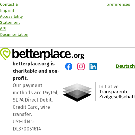
Contact &
preferences
Imprint
Accessibility
Statement
API
Documentation
betterplace.org is
Deutsch
charitable and non-
Visit us on Facebook
Visit us on Instagram
Visit us on LinkedIn
profit.
Our payment
methods are PayPal,
SEPA Direct Debit,
Credit Card, wire
transfer.
USt-IdNr.:
DE370051614