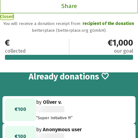
Share
Closed
You will receive a donation receipt from
recipient of the donation
betterplace (betterplace.org gGmbH).
€1,120.60
€1,000
collected
our goal
29
Already
donations 🤍
by
Oliver v.
€100
“Super Initiative !!!”
by
Anonymous user
€100