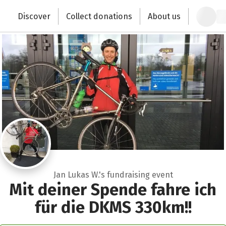
Zum Hauptinhalt springen
Erklärung zur Barrierefreiheit anzeigen
Discover
Collect donations
About us
Change the world with your donation
Jan Lukas W.'s fundraising event
Mit deiner Spende fahre ich
für die DKMS 330km!!