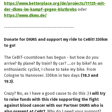
https://www.betterplace.org/de/projects/11135-mit-
der-dkms-im-kampf-gegen-blutkrebs
oder
https://www.dkms.de/
----------------------------------------
Donate for DKMS and support my ride to CeBit! 330km
to go!
The CeBIT-countdown has begun - but how do you
arrive? By plane? By train? By car? ....or by bike? As an
enthusiastic cyclist, I chose to take my bike. From
Cologne to Hannover. 330km in two days
(18.3 and
19.3).
Crazy? No, as I have a good cause to do this :)
I will try
to raise funds with this ride supporting the fight
against blood cancer with our Partner DKMS who is
also present at CeBIT.
Why do I need your support?