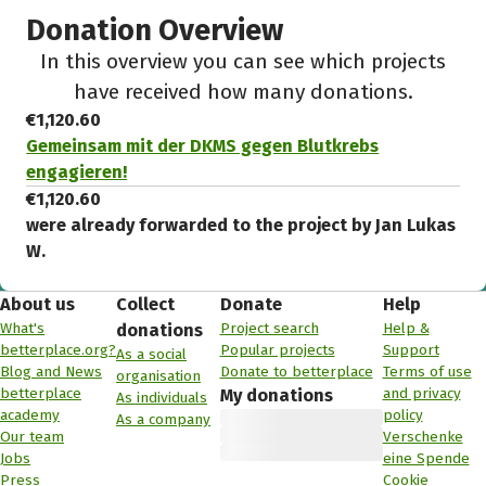
Donation Overview
In this overview you can see which projects
have received how many donations.
€1,120.60
Gemeinsam mit der DKMS gegen Blutkrebs
engagieren!
€1,120.60
were already forwarded to the project by Jan Lukas
W.
About us
Collect
Donate
Help
What's
Project search
Help &
donations
betterplace.org?
Popular projects
Support
As a social
Blog and News
Donate to betterplace
Terms of use
organisation
betterplace
and privacy
My donations
As individuals
academy
policy
As a company
Our team
Verschenke
Jobs
eine Spende
Press
Cookie