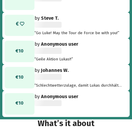
by
Steve T.
“Go Luke! May the Tour de Force be with you!”
by
Anonymous user
€10
“Geile Aktion Lukas!!”
by
Johannes W.
€10
“Schlechtwetterzulage, damit Lukas durchhält
👍😄”
by
Anonymous user
€10
What’s it about