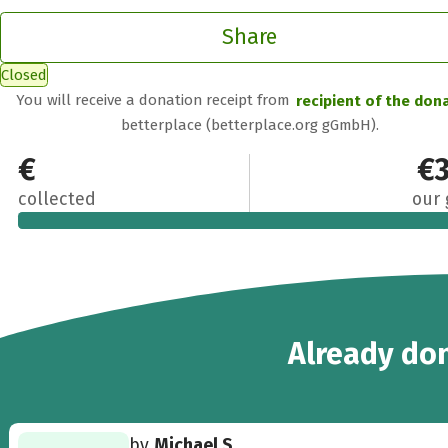
Share
Closed
You will receive a donation receipt from
recipient of the don
betterplace (betterplace.org gGmbH).
€450
€
collected
our 
4
Already
don
by
Michael S.