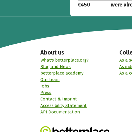
€450
were alr
About us
Coll
What's betterplace.org?
As a s
Blog and News
As ind
betterplace academy
As a 
Our team
Jobs
Press
Contact & Imprint
Accessibility Statement
API Documentation