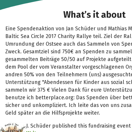
What’s it about
Eine Spendenaktion von Jan Schüder und Mathias 
Baltic Sea Circle 2017 Charity Rallye teil. Ziel der Ra
Umrundung der Ostsee auch das Sammeln von Spen
Zweck. Gesamtziel sind 750€ an Spenden zu sammeln
gesammelten Beiträge 50/50 auf Projekte aufgeteilt
dem Pool der vom Veranstalter vorgeschlagenen Or
andren 50% von den Teilnehmern (uns) ausgesuchte
Unterstützung "Abendessen für Kinder aus sozial s
sammeln wir 375 € Vielen Dank für eure Unterstüt
benutze ich betterplace.org: Das Spenden über bett
sicher und unkompliziert. Ich leite das von uns z
Geld später an die Hilfsprojekte weiter.
J. Schüder published this fundraising event