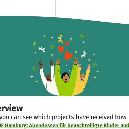
erview
 you can see which projects have received ho
E Hamburg: Abendessen für benachteiligte Kinder und