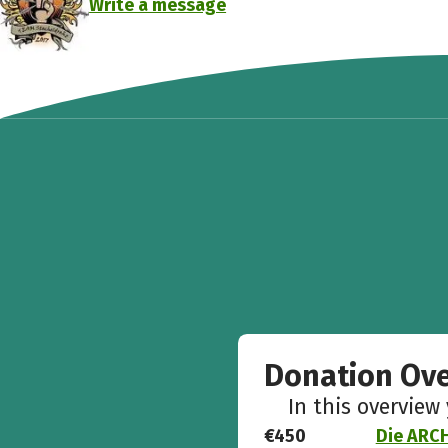
Write a message
Donation Ov
In this overview
€450
Die ARCH