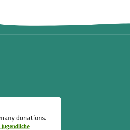
w many donations.
 Jugendliche