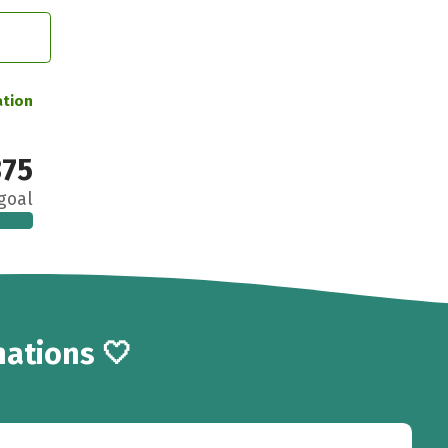
ation
375
goal
ations 🤍