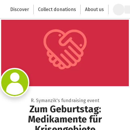
Zum Hauptinhalt springen
Erklärung zur Barrierefreiheit anzeigen
Discover
Collect donations
About us
Change the world with your donation
R. Symanzik's fundraising event
Zum Geburtstag:
Medikamente für
Krisengebiete