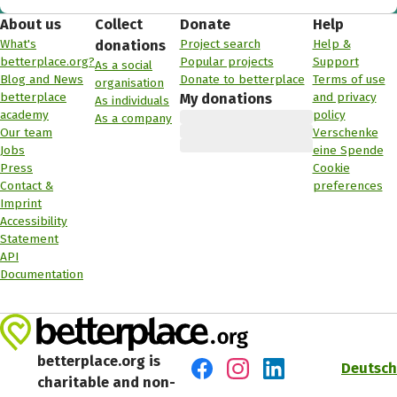
About us
Collect
Donate
Help
What's
Project search
Help &
donations
betterplace.org?
Popular projects
Support
As a social
Blog and News
Donate to betterplace
Terms of use
organisation
betterplace
and privacy
My donations
As individuals
academy
policy
As a company
Our team
Verschenke
Jobs
eine Spende
Press
Cookie
Contact &
preferences
Imprint
Accessibility
Statement
API
Documentation
betterplace.org is
Deutsch
charitable and non-
Visit us on Facebook
Visit us on Instagram
Visit us on LinkedIn