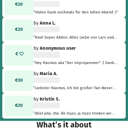
€20
“Vielen Dank nochmals für den tollen Abend :)”
by
Anna L.
€20
“Rasi! Super Aktion. Alles Liebe von Lars und
mir. Wir sehen uns zum Stuhltanz am Samstag.
by
Anonymous user
Bussi Baby, Anna ”
“Hey Rasmus aka "Der Improjammer" :) Danke
für deine Einladung. Die Band ist top! Sehr
by
Maria A.
authentisch! Dein Musikgeschmack schmeckt
€30
uns genauso wie der Ouzo. Liebe Grüße F. und
M.”
“Liebster Rasmus, ich bin großer Fan dieser
Idee und freu mich auf einen witzigen Abend
by
Kristin S.
mit dir <3”
€20
“Allet jute, Ute. Äh Ouzo, ja Ouzo trinken wir
Samstag! Küsschen, K”
What’s it about