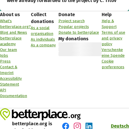
were already forwarded to the project by C. Titov
About us
Collect
Donate
Help
What's
Project search
Help &
donations
betterplace.org?
Popular projects
Support
As a social
Blog and News
Donate to betterplace
Terms of use
organisation
betterplace
and privacy
My donations
As individuals
academy
policy
As a company
Our team
Verschenke
Jobs
eine Spende
Press
Cookie
Contact &
preferences
Imprint
Accessibility
Statement
API
Documentation
betterplace.org is
Deutsch