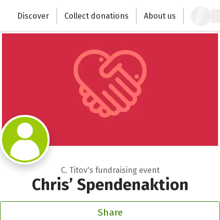
Zum Hauptinhalt springen
Erklärung zur Barrierefreiheit anzeigen
Discover
Collect donations
About us
Change the world with your donation
C. Titov's fundraising event
Chris’ Spendenaktion
Share