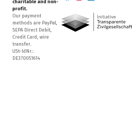
charitable and non-
Visit us on Facebook
Visit us on Instagram
Visit us on LinkedIn
profit.
Our payment
methods are PayPal,
SEPA Direct Debit,
Credit Card, wire
transfer.
USt-IdNr.:
DE370051614