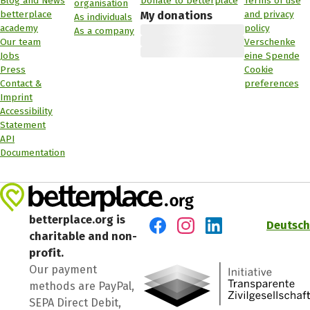
Blog and News
Donate to betterplace
Terms of use
organisation
betterplace
and privacy
My donations
As individuals
academy
policy
As a company
Our team
Verschenke
Jobs
eine Spende
Press
Cookie
Contact &
preferences
Imprint
Accessibility
Statement
API
Documentation
betterplace.org is
Deutsch
charitable and non-
Visit us on Facebook
Visit us on Instagram
Visit us on LinkedIn
profit.
Our payment
methods are PayPal,
SEPA Direct Debit,