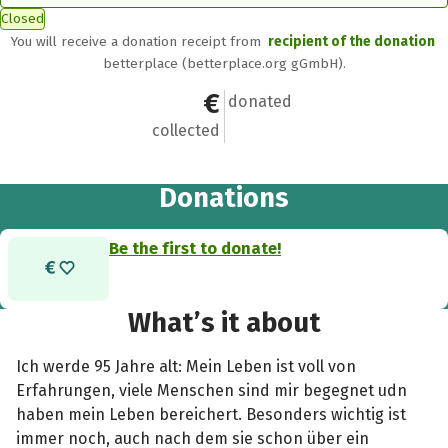
Closed
You will receive a donation receipt from
recipient of the donation
betterplace (betterplace.org gGmbH).
€0
0
donated
collected
Donations
Be the first to donate!
What’s it about
Ich werde 95 Jahre alt: Mein Leben ist voll von
Erfahrungen, viele Menschen sind mir begegnet udn
haben mein Leben bereichert. Besonders wichtig ist
immer noch, auch nach dem sie schon über ein