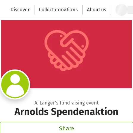
Close
Zum Hauptinhalt springen
Erklärung zur Barrierefreiheit anzeigen
Discover
Collect donations
About us
Change the world with your donation
A. Langer's fundraising event
Arnolds Spendenaktion
Share