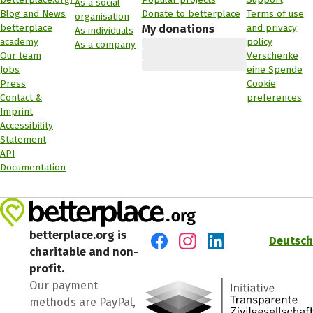
As a social
Blog and News
Donate to betterplace
Terms of use
organisation
betterplace
and privacy
My donations
As individuals
academy
policy
As a company
Our team
Verschenke
Jobs
eine Spende
Press
Cookie
Contact &
preferences
Imprint
Accessibility
Statement
API
Documentation
betterplace.org is
Deutsch
charitable and non-
Visit us on Facebook
Visit us on Instagram
Visit us on LinkedIn
profit.
Our payment
methods are PayPal,