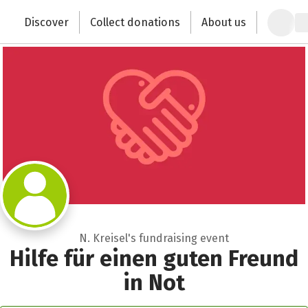
Zum Hauptinhalt springen
Erklärung zur Barrierefreiheit anzeigen
Discover
Collect donations
About us
Change the world with your donation
N. Kreisel's fundraising event
Hilfe für einen guten Freund
in Not