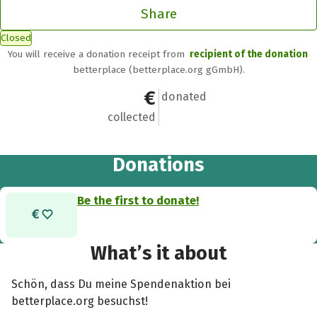
Share
Closed
You will receive a donation receipt from
recipient of the donation
betterplace (betterplace.org gGmbH).
€0
0
donated
collected
Donations
Be the first to donate!
What’s it about
Schön, dass Du meine Spendenaktion bei
betterplace.org besuchst!