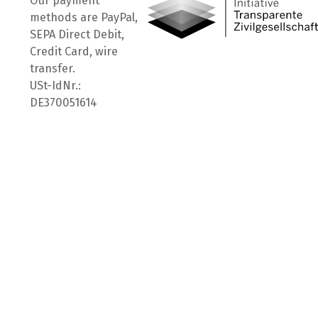
Our payment
methods are PayPal,
SEPA Direct Debit,
Credit Card, wire
transfer.
USt-IdNr.:
DE370051614