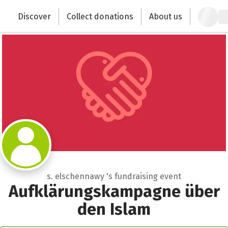
Zum Hauptinhalt springen
Erklärung zur Barrierefreiheit anzeigen
Close
Discover
Collect donations
About us
Change the world with your donation
s. elschennawy 's fundraising event
Aufklärungskampagne über
den Islam