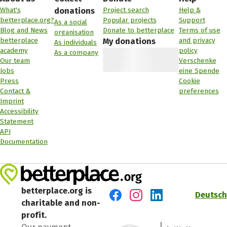
What's
Project search
Help &
donations
betterplace.org?
Popular projects
Support
As a social
Blog and News
Donate to betterplace
Terms of use
organisation
betterplace
and privacy
My donations
As individuals
academy
policy
As a company
Our team
Verschenke
Jobs
eine Spende
Press
Cookie
Contact &
preferences
Imprint
Accessibility
Statement
API
Documentation
betterplace.org is
Deutsch
charitable and non-
Visit us on Facebook
Visit us on Instagram
Visit us on LinkedIn
profit.