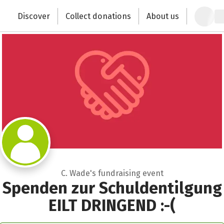
Zum Hauptinhalt springen
Erklärung zur Barrierefreiheit anzeigen
Discover
Collect donations
About us
Change the world with your donation
C. Wade's fundraising event
Spenden zur Schuldentilgung
EILT DRINGEND :-(