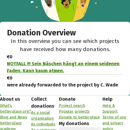
Donation Overview
In this overview you can see which projects
have received how many donations.
€0
NOTFALL !!! Sein Näschen hängt an einem seidenen
Faden. Kann kaum atmen.
€0
were already forwarded to the project by C. Wade
About us
Collect
Donate
Help
What's
Project search
Help &
donations
betterplace.org?
Popular projects
Support
As a social
Blog and News
Donate to betterplace
Terms of use
organisation
betterplace
and privacy
My donations
As individuals
academy
policy
As a company