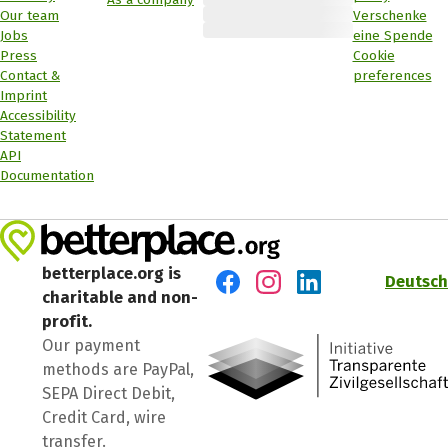
Our team
Verschenke
Jobs
eine Spende
Press
Cookie
Contact &
preferences
Imprint
Accessibility
Statement
API
Documentation
betterplace.org is
Deutsch
charitable and non-
Visit us on Facebook
Visit us on Instagram
Visit us on LinkedIn
profit.
Our payment
methods are PayPal,
SEPA Direct Debit,
Credit Card, wire
transfer.