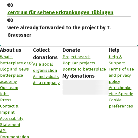
€0
Zentrum für seltene Erkrankungen Tübingen
€0
were already forwarded to the project by T.
Graessner
About us
Collect
Donate
Help
What's
Project search
Help &
donations
betterplace.org?
Popular projects
Support
As a social
Blog and News
Donate to betterplace
Terms of use
organisation
betterplace
and privacy
My donations
As individuals
academy
policy
As a company
Our team
Verschenke
Jobs
eine Spende
Press
Cookie
Contact &
preferences
Imprint
Accessibility
Statement
API
Documentation