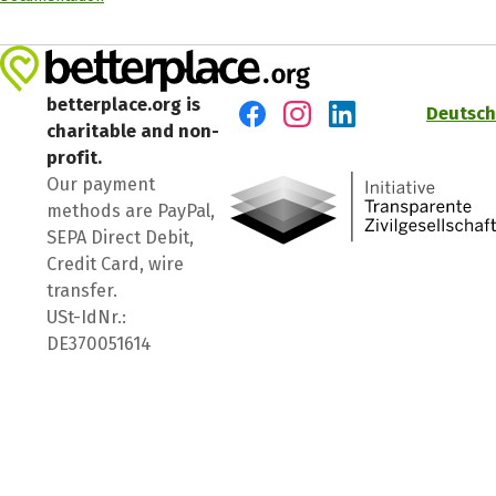
betterplace.org is
Deutsch
charitable and non-
Visit us on Facebook
Visit us on Instagram
Visit us on LinkedIn
profit.
Our payment
methods are PayPal,
SEPA Direct Debit,
Credit Card, wire
transfer.
USt-IdNr.:
DE370051614