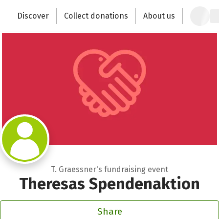
Zum Hauptinhalt springen
Erklärung zur Barrierefreiheit anzeigen
Discover
Collect donations
About us
Change the world with your donation
T. Graessner's fundraising event
Theresas Spendenaktion
Share