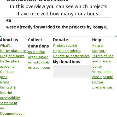
In this overview you can see which projects
have received how many donations.
€0
were already forwarded to the projects by Romy K.
About us
Collect
Donate
Help
What's
Project search
Help &
donations
betterplace.org?
Popular projects
Support
As a social
Blog and News
Donate to betterplace
Terms of use
organisation
betterplace
and privacy
My donations
As individuals
academy
policy
As a company
Our team
Verschenke
Jobs
eine Spende
Press
Cookie
Contact &
preferences
Imprint
Accessibility
Statement
API
Documentation