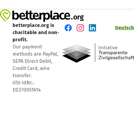
betterplace.org is
Deutsch
charitable and non-
Visit us on Facebook
Visit us on Instagram
Visit us on LinkedIn
profit.
Our payment
methods are PayPal,
SEPA Direct Debit,
Credit Card, wire
transfer.
USt-IdNr.:
DE370051614