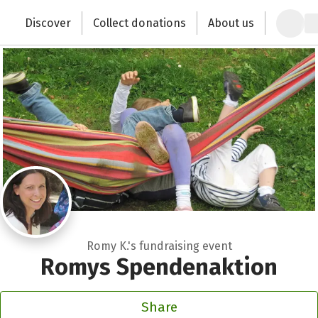
Zum Hauptinhalt springen
Erklärung zur Barrierefreiheit anzeigen
Discover
Collect donations
About us
Change the world with your donation
Romy K.'s fundraising event
Romys Spendenaktion
Share