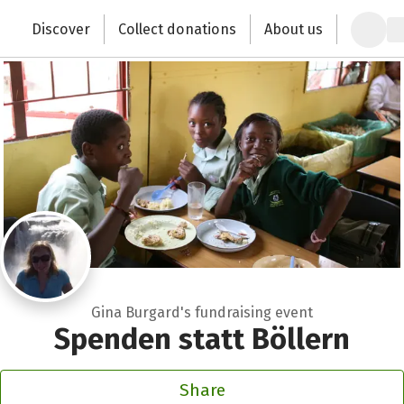
Zum Hauptinhalt springen
Erklärung zur Barrierefreiheit anzeigen
Discover
Collect donations
About us
Change the world with your donation
Gina Burgard's fundraising event
Spenden statt Böllern
Share