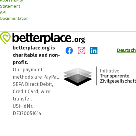
Accessibility
Statement
API
Documentation
betterplace.org is
Deutsch
charitable and non-
Visit us on Facebook
Visit us on Instagram
Visit us on LinkedIn
profit.
Our payment
methods are PayPal,
SEPA Direct Debit,
Credit Card, wire
transfer.
USt-IdNr.:
DE370051614