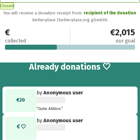
Closed
You will receive a donation receipt from
recipient of the donation
betterplace (betterplace.org gGmbH).
€813.64
€2,015
collected
our goal
30
Already
donations 🤍
by
Anonymous user
€20
“Gute Aktion.”
by
Anonymous user