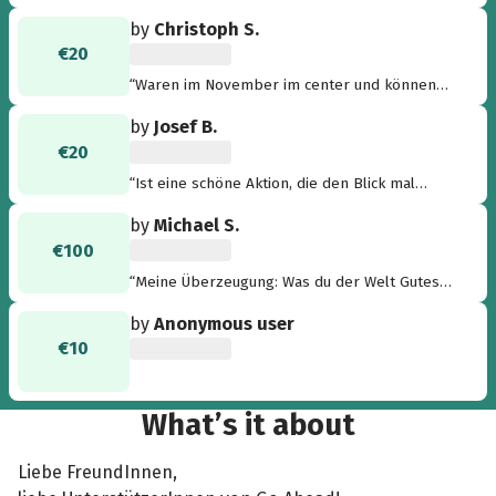
by
Christoph S.
€20
“Waren im November im center und können
versichern jeder cent ist gut angelegt :)) super
by
Josef B.
aktion”
€20
“Ist eine schöne Aktion, die den Blick mal
wieder auf die Möglichkeiten lenkt direkt zu
by
Michael S.
helfen.”
€100
“Meine Überzeugung: Was du der Welt Gutes
tust, kehrt zu dir zurück.”
by
Anonymous user
€10
What’s it about
Liebe FreundInnen,