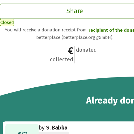
Share
Closed
You will receive a donation receipt from
recipient of the don
betterplace (betterplace.org gGmbH).
€90
12
donated
collected
12
Already
don
by
S. Babka