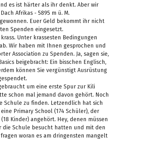
d es ist härter als ihr denkt. Aber wir
ach Afrikas - 5895 m ü. M.
 gewonnen. Euer Geld bekommt ihr nicht
nten Spenden eingesetzt.
u krass. Unter krassesten Bedingungen
 ab. Wir haben mit Ihnen gesprochen und
rter Association zu Spenden. Ja, sagen sie,
asics beigebracht: Ein bisschen Englisch,
rdem können Sie vergünstigt Ausrüstung
 gespendet.
ebraucht um eine erste Spur zur Kili
atte schon mal jemand davon gehört. Noch
 Schule zu finden. Letzendlich hat sich
eine Primary School (174 Schüler), der
 (18 Kinder) angehört. Hey, denen müssen
r die Schule besucht hatten und mit den
 fragen woran es am dringensten mangelt