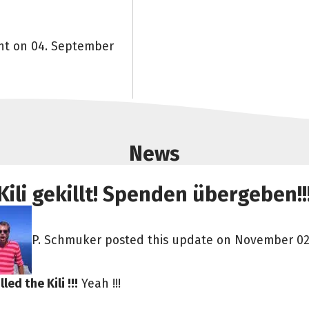
ent on 04. September
News
Kili gekillt! Spenden übergeben!!
P. Schmuker posted this update on November 02
led the Kili !!!
Yeah !!!