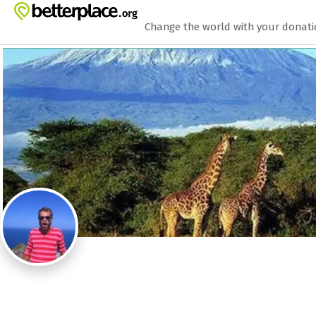
Zum Hauptinhalt springen
Erklärung zur Barrierefreiheit anzeigen
Change the world with your donat