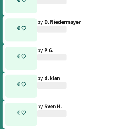
by
D. Niedermayer
by
P G.
by
d. klan
by
Sven H.