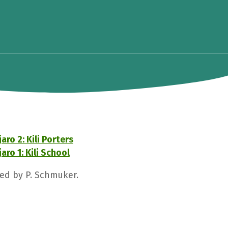
ro 2: Kili Porters
ro 1: Kili School
ged by P. Schmuker.