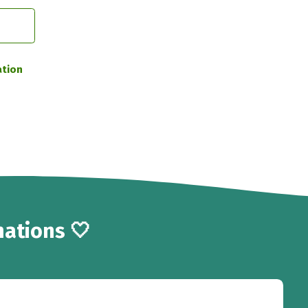
ation
ations 🤍