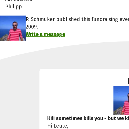
Philipp
P. Schmuker published this fundraising ev
2009.
Write a message
Kili sometimes kills you - but we kil
Hi Leute,