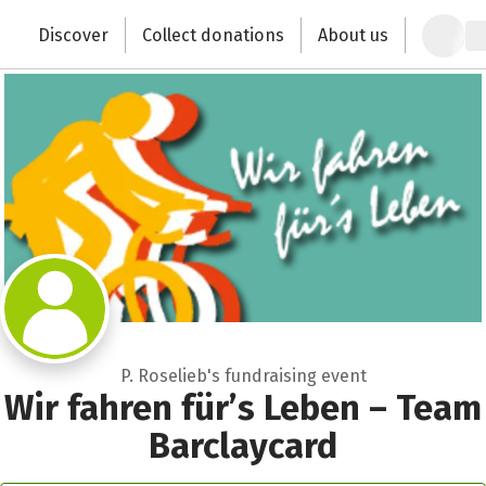
Zum Hauptinhalt springen
Erklärung zur Barrierefreiheit anzeigen
Discover
Collect donations
About us
Change the world with your donation
P. Roselieb's fundraising event
Wir fahren für’s Leben – Team
Barclaycard