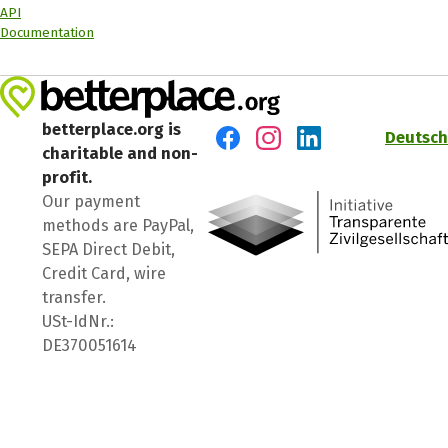
API
Documentation
betterplace.org is
Deutsch
charitable and non-
Visit us on Facebook
Visit us on Instagram
Visit us on LinkedIn
profit.
Our payment
methods are PayPal,
SEPA Direct Debit,
Credit Card, wire
transfer.
USt-IdNr.:
DE370051614