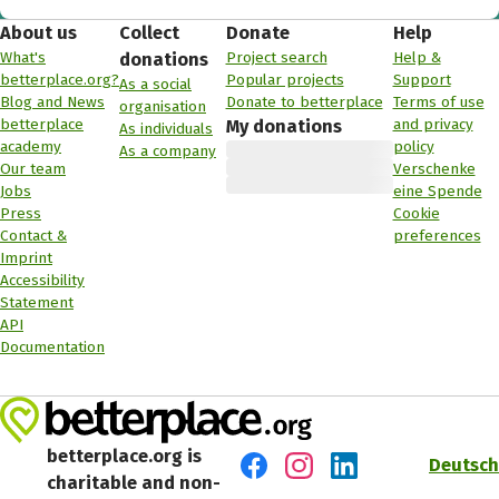
About us
Collect
Donate
Help
What's
Project search
Help &
donations
betterplace.org?
Popular projects
Support
As a social
Blog and News
Donate to betterplace
Terms of use
organisation
betterplace
and privacy
My donations
As individuals
academy
policy
As a company
Our team
Verschenke
Jobs
eine Spende
Press
Cookie
Contact &
preferences
Imprint
Accessibility
Statement
API
Documentation
betterplace.org is
Deutsch
charitable and non-
Visit us on Facebook
Visit us on Instagram
Visit us on LinkedIn