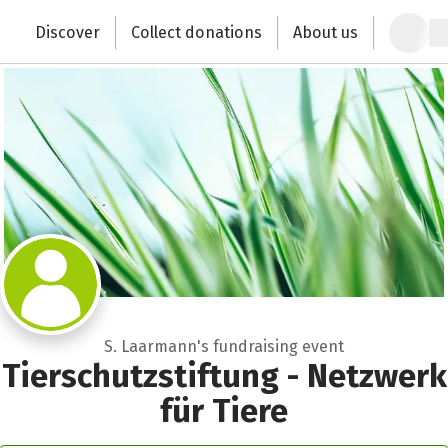
Zum Hauptinhalt springen
Erklärung zur Barrierefreiheit anzeigen
Discover
Collect donations
About us
Change the world with your donation
S. Laarmann's fundraising event
Tierschutzstiftung - Netzwerk
für Tiere