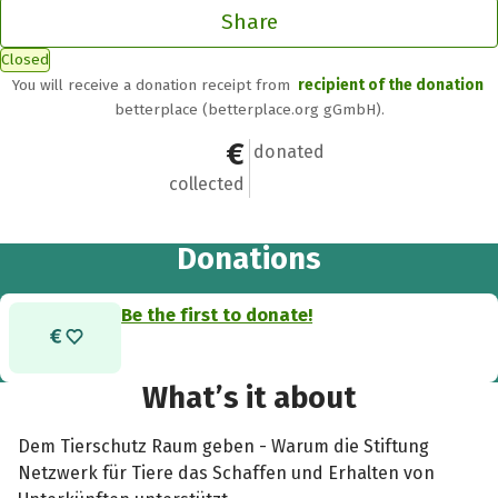
Share
Closed
You will receive a donation receipt from
recipient of the donation
betterplace (betterplace.org gGmbH).
€0
0
donated
collected
Donations
Be the first to donate!
What’s it about
Dem Tierschutz Raum geben - Warum die Stiftung
Netzwerk für Tiere das Schaffen und Erhalten von