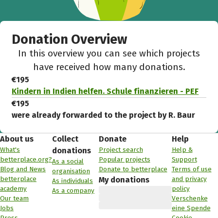
Donation Overview
In this overview you can see which projects
have received how many donations.
€195
Kindern in Indien helfen. Schule finanzieren - PEF
€195
were already forwarded to the project by R. Baur
About us
Collect
Donate
Help
What's
Project search
Help &
donations
betterplace.org?
Popular projects
Support
As a social
Blog and News
Donate to betterplace
Terms of use
organisation
betterplace
and privacy
My donations
As individuals
academy
policy
As a company
Our team
Verschenke
Jobs
eine Spende
Press
Cookie