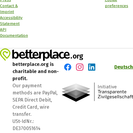
Contact &
preferences
Imprint
Accessibility
Statement
API
Documentation
betterplace.org is
Deutsch
charitable and non-
Visit us on Facebook
Visit us on Instagram
Visit us on LinkedIn
profit.
Our payment
methods are PayPal,
SEPA Direct Debit,
Credit Card, wire
transfer.
USt-IdNr.:
DE370051614