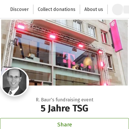
Zum Hauptinhalt springen
Erklärung zur Barrierefreiheit anzeigen
Discover
Collect donations
About us
Change the world with your donation
R. Baur's fundraising event
5 Jahre TSG
Share