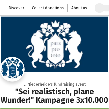
Zum Hauptinhalt springen
Erklärung zur Barrierefreiheit anzeigen
Discover
Collect donations
About us
Change the world with your donation
L. Niederheide's fundraising event
"Sei realistisch, plane
Wunder!" Kampagne 3x10.000