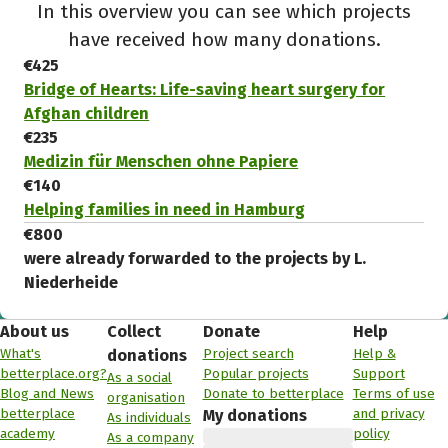
In this overview you can see which projects
have received how many donations.
€425
Bridge of Hearts: Life-saving heart surgery for
Afghan children
€235
Medizin für Menschen ohne Papiere
€140
Helping families in need in Hamburg
€800
were already forwarded to the projects by L.
Niederheide
About us
Collect
Donate
Help
What's
Project search
Help &
donations
betterplace.org?
Popular projects
Support
As a social
Blog and News
Donate to betterplace
Terms of use
organisation
betterplace
and privacy
My donations
As individuals
academy
policy
As a company