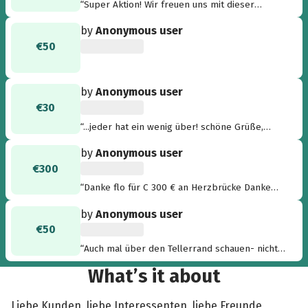
“Super Aktion! Wir freuen uns mit dieser
Spende weiterhelfen zu können! Das Team von
by
Anonymous user
volvo B&E in Norderstedt”
€50
by
Anonymous user
€30
“...jeder hat ein wenig über! schöne Grüße,
Andreas”
by
Anonymous user
€300
“Danke flo für C 300 € an Herzbrücke Danke
für bo Danke für luci”
by
Anonymous user
€50
“Auch mal über den Tellerrand schauen- nicht
nur in seiner eigenen Welt leben- sehen wer
What’s it about
noch so da ist und unsere Hilfe braucht!!
Daumen hoch für diese Aktion-*** ICH BIN
DABEI*** ”
Liebe Kunden, liebe Interessenten, liebe Freunde,