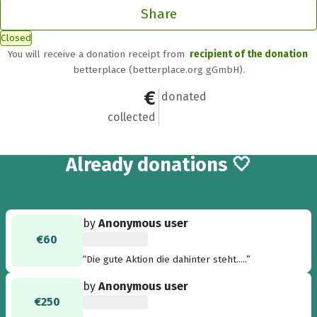
Share
Closed
You will receive a donation receipt from
recipient of the donation
betterplace (betterplace.org gGmbH).
€800
8
donated
collected
8
Already
donations 🤍
by
Anonymous user
€60
“Die gute Aktion die dahinter steht.....”
by
Anonymous user
€250