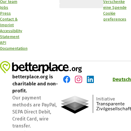
Our team
Verschenke
Jobs
eine Spende
Press
Cookie
Contact &
preferences
Imprint
Accessibility
Statement
API
Documentation
betterplace.org is
Deutsch
charitable and non-
Visit us on Facebook
Visit us on Instagram
Visit us on LinkedIn
profit.
Our payment
methods are PayPal,
SEPA Direct Debit,
Credit Card, wire
transfer.