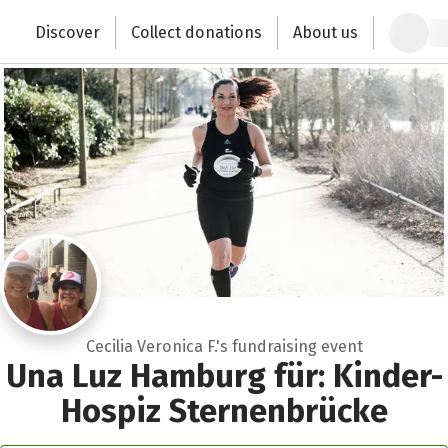
Zum Hauptinhalt springen
Erklärung zur Barrierefreiheit anzeigen
Discover
Collect donations
About us
Change the world with your donation
Cecilia Veronica F.'s fundraising event
Una Luz Hamburg für: Kinder-
Hospiz Sternenbrücke