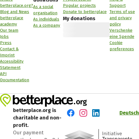
betterplace.org?
Popular projects
Support
As a social
Blog and News
Donate to betterplace
Terms of use
organisation
betterplace
and privacy
My donations
As individuals
academy
policy
As a company
Our team
Verschenke
Jobs
eine Spende
Press
Cookie
Contact &
preferences
Imprint
Accessibility
Statement
API
Documentation
betterplace.org is
Deutsch
charitable and non-
Visit us on Facebook
Visit us on Instagram
Visit us on LinkedIn
profit.
Our payment