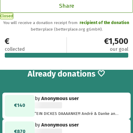
Share
Closed
You will receive a donation receipt from
recipient of the donation
betterplace (betterplace.org gGmbH).
€3,515.70
€1,500
collected
our goal
67
Already
donations 🤍
by
Anonymous user
€140
“EIN DICKES DAAAANKE!!! André & Danke an
Deine Freunde!!! So viel Licht von Euch!!!
by
Anonymous user
Happiness ***** ”
€870