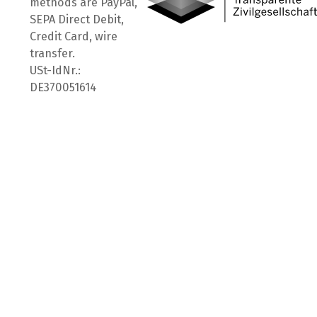
methods are PayPal,
SEPA Direct Debit,
Credit Card, wire
transfer.
USt-IdNr.:
DE370051614