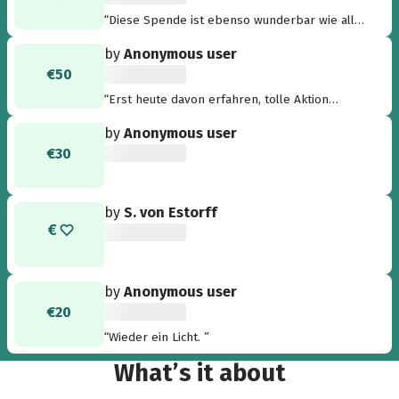
“Diese Spende ist ebenso wunderbar wie alle
anderen, und dennoch eine so herzliche Idee:
by
Anonymous user
mein Kollege Werner Speckmann hat sich zu
€50
seinem runden Geburtstag nichts gewünscht -
ausser Spenden für Una Luz und damit für
“Erst heute davon erfahren, tolle Aktion
mehr Licht für das Kinder-Hospiz
Cecilia.”
Sternenbrücke - was für ein wundervoller
by
Anonymous user
Gedanke!!! thankful!!!!”
€30
by
S. von Estorff
by
Anonymous user
€20
“Wieder ein Licht. ”
What’s it about