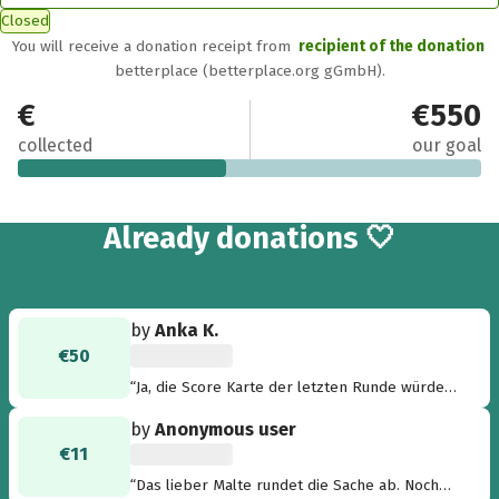
Closed
You will receive a donation receipt from
recipient of the donation
betterplace (betterplace.org gGmbH).
€250
€550
collected
our goal
17
Already
donations 🤍
by
Anka K.
€50
“Ja, die Score Karte der letzten Runde würde
ich auch gerne sehen. Viel Spaß und Kraft!”
by
Anonymous user
€11
“Das lieber Malte rundet die Sache ab. Noch