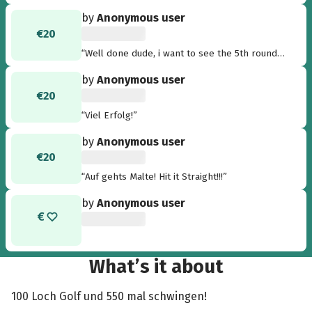
viel Erfolg, Christian”
by
Anonymous user
€20
“Well done dude, i want to see the 5th round
score card... Please :) /scotty”
by
Anonymous user
€20
“Viel Erfolg!”
by
Anonymous user
€20
“Auf gehts Malte! Hit it Straight!!!”
by
Anonymous user
What’s it about
100 Loch Golf und 550 mal schwingen!