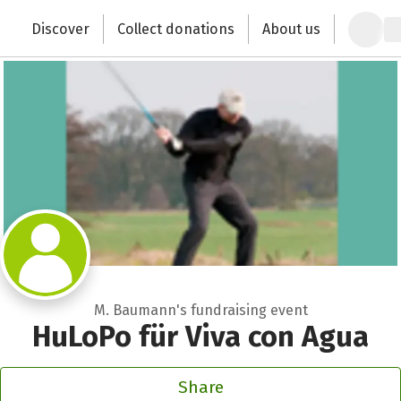
Zum Hauptinhalt springen
Erklärung zur Barrierefreiheit anzeigen
Discover
Collect donations
About us
Change the world with your donation
M. Baumann's fundraising event
HuLoPo für Viva con Agua
Share