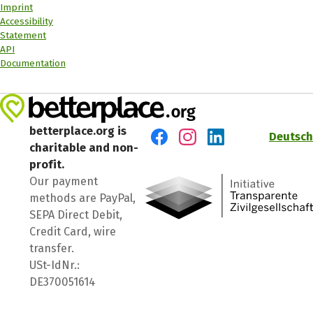
Imprint
Accessibility
Statement
API
Documentation
betterplace.org is
Deutsch
charitable and non-
Visit us on Facebook
Visit us on Instagram
Visit us on LinkedIn
profit.
Our payment
methods are PayPal,
SEPA Direct Debit,
Credit Card, wire
transfer.
USt-IdNr.:
DE370051614