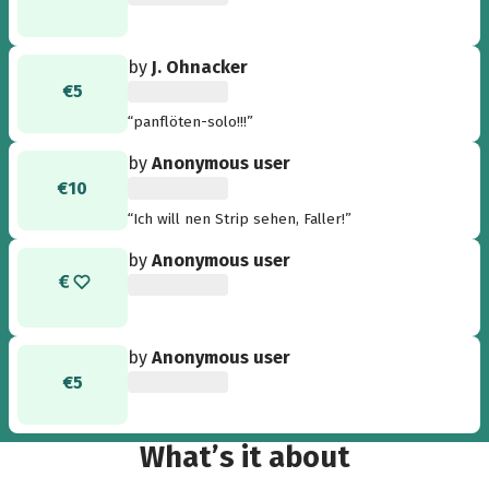
by
J. Ohnacker
€5
“panflöten-solo!!!”
by
Anonymous user
€10
“Ich will nen Strip sehen, Faller!”
by
Anonymous user
by
Anonymous user
€5
What’s it about