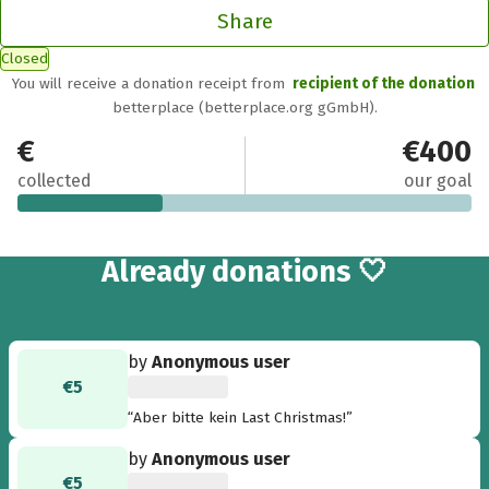
Share
Closed
You will receive a donation receipt from
recipient of the donation
betterplace (betterplace.org gGmbH).
€129
€400
collected
our goal
14
Already
donations 🤍
by
Anonymous user
€5
“Aber bitte kein Last Christmas!”
by
Anonymous user
€5