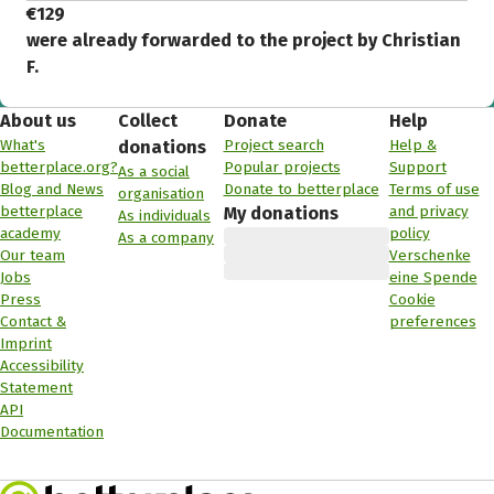
€129
were already forwarded to the project by Christian
F.
About us
Collect
Donate
Help
What's
Project search
Help &
donations
betterplace.org?
Popular projects
Support
As a social
Blog and News
Donate to betterplace
Terms of use
organisation
betterplace
and privacy
My donations
As individuals
academy
policy
As a company
Our team
Verschenke
Jobs
eine Spende
Press
Cookie
Contact &
preferences
Imprint
Accessibility
Statement
API
Documentation