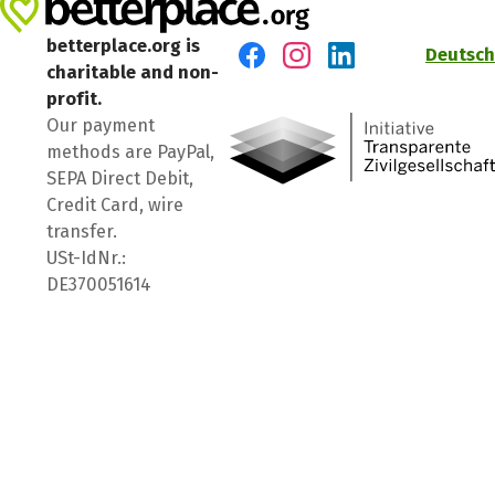
betterplace.org is
Deutsch
charitable and non-
Visit us on Facebook
Visit us on Instagram
Visit us on LinkedIn
profit.
Our payment
methods are PayPal,
SEPA Direct Debit,
Credit Card, wire
transfer.
USt-IdNr.:
DE370051614