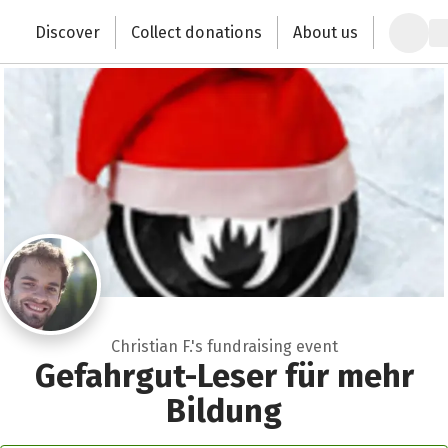
Zum Hauptinhalt springen
Erklärung zur Barrierefreiheit anzeigen
Discover
Collect donations
About us
Change the world with your donation
Christian F.'s fundraising event
Gefahrgut-Leser für mehr
Bildung