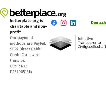
betterplace.org is
Deutsch
charitable and non-
Visit us on Facebook
Visit us on Instagram
Visit us on LinkedIn
profit.
Our payment
methods are PayPal,
SEPA Direct Debit,
Credit Card, wire
transfer.
USt-IdNr.:
DE370051614