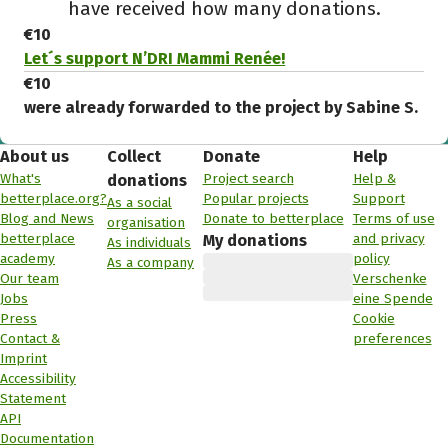
have received how many donations.
€10
Let´s support N’DRI Mammi Renée!
€10
were already forwarded to the project by Sabine S.
About us
Collect
Donate
Help
What's
Project search
Help &
donations
betterplace.org?
Popular projects
Support
As a social
Blog and News
Donate to betterplace
Terms of use
organisation
betterplace
and privacy
My donations
As individuals
academy
policy
As a company
Our team
Verschenke
Jobs
eine Spende
Press
Cookie
Contact &
preferences
Imprint
Accessibility
Statement
API
Documentation