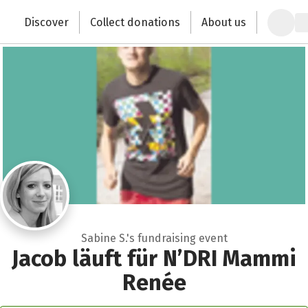
Zum Hauptinhalt springen
Erklärung zur Barrierefreiheit anzeigen
Discover
Collect donations
About us
Change the world with your donation
Sabine S.'s fundraising event
Jacob läuft für N’DRI Mammi
Renée