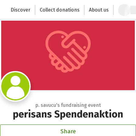
Zum Hauptinhalt springen
Erklärung zur Barrierefreiheit anzeigen
Discover
Collect donations
About us
Change the world with your donation
p. savucu's fundraising event
perisans Spendenaktion
Share