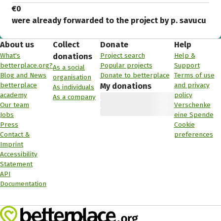
€0
were already forwarded to the project by p. savucu
About us
Collect
Donate
Help
What's
Project search
Help &
donations
betterplace.org?
Popular projects
Support
As a social
Blog and News
Donate to betterplace
Terms of use
organisation
betterplace
and privacy
My donations
As individuals
academy
policy
As a company
Our team
Verschenke
Jobs
eine Spende
Press
Cookie
Contact &
preferences
Imprint
Accessibility
Statement
API
Documentation