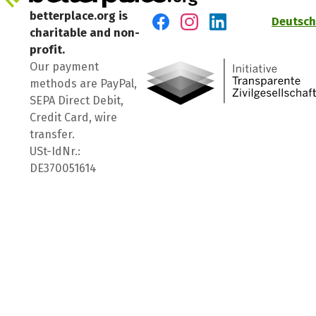
betterplace.org is
Deutsch
charitable and non-
Visit us on Facebook
Visit us on Instagram
Visit us on LinkedIn
profit.
Our payment
methods are PayPal,
SEPA Direct Debit,
Credit Card, wire
transfer.
USt-IdNr.:
DE370051614