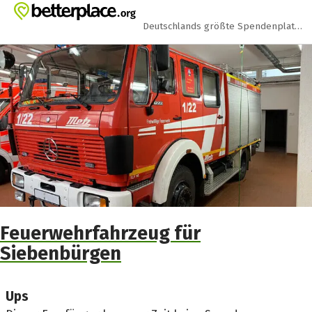
Zum Hauptinhalt springen
Erklärung zur Barrierefreiheit anzeigen
Deutschlands größte Spendenplattform
Feuerwehrfahrzeug für
Siebenbürgen
Ups