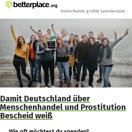
Zum Hauptinhalt springen
Erklärung zur Barrierefreiheit anzeigen
Deutschlands größte Spendenplattform
Damit Deutschland über
Menschenhandel und Prostitution
Bescheid weiß
Wie oft möchtest du spenden?