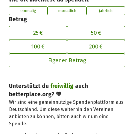
einmalig
monatlich
jährlich
Betrag
25 €
50 €
100 €
200 €
Eigener Betrag
Deinen Beitrag an betterplace anp
Unterstützt du
freiwillig
auch
betterplace.org? 💚
Wir sind eine gemeinnützige Spendenplattform aus
Deutschland. Um diese weiterhin den Vereinen
anbieten zu können, bitten auch wir um eine
Spende.