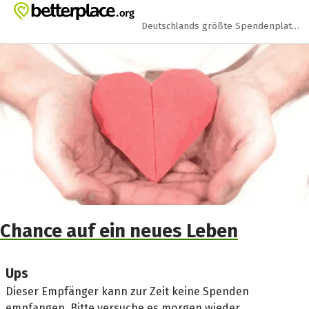
Zum Hauptinhalt springen
Erklärung zur Barrierefreiheit anzeigen
Deutschlands größte Spendenplattform
Chance auf ein neues Leben
Ups
Dieser Empfänger kann zur Zeit keine Spenden
empfangen. Bitte versuche es morgen wieder.