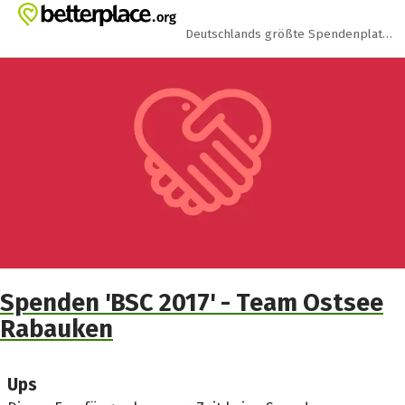
Zum Hauptinhalt springen
Erklärung zur Barrierefreiheit anzeigen
Deutschlands größte Spendenplattform
Spenden 'BSC 2017' - Team Ostsee
Rabauken
Ups