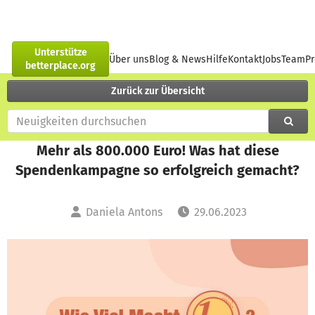
Unterstütze
Über uns
Blog & News
Hilfe
Kontakt
Jobs
Team
P
betterplace.org
Zurück zur Übersicht
Mehr als 800.000 Euro! Was hat diese
Spendenkampagne so erfolgreich gemacht?
Daniela Antons
29.06.2023