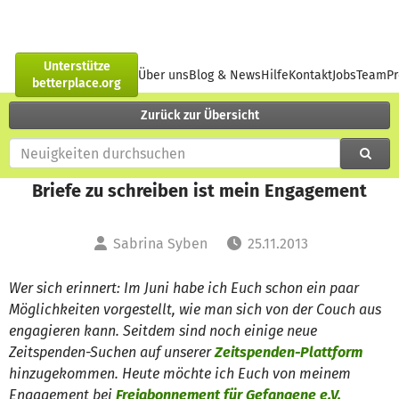
Unterstütze
Über uns
Blog & News
Hilfe
Kontakt
Jobs
Team
P
betterplace.org
Zurück zur Übersicht
Briefe zu schreiben ist mein Engagement
Sabrina Syben
25.11.2013
Wer sich erinnert: Im Juni habe ich Euch schon ein paar
Möglichkeiten vorgestellt, wie man sich von der Couch aus
engagieren kann. Seitdem sind noch einige neue
Zeitspenden-Suchen auf unserer
Zeitspenden-Plattform
hinzugekommen. Heute möchte ich Euch von meinem
Engagement bei
Freiabonnement für Gefangene e.V.