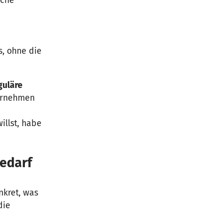
, ohne die
guläre
ternehmen
llst, habe
bedarf
nkret, was
die