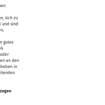
nen
n, sich zu
l und sind
en.
in gutes
ek
 oder
ten an den
dbeben in
eitenden
ezogen