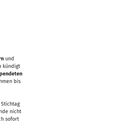
rn
und
n kündigt
spendeten
ehmen bis
 Stichtag
nde nicht
h sofort