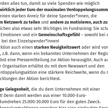
rden alles tun, damit so viele Spenden wie möglich
wirklich jeder Euro der maximalen Verdoppelungssum
 einen starken Anreiz für deine Spender*innen, die
em Netzwerk zu teilen
und
andere zu motivieren, auch z
chen also etwas sehr Wichtiges im Fundraising: Sie sch
e Emotionen und ein
Gemeinschaftsgefühl
– sowohl bei 
 bei den Einzelspender*innen!
aktion auch einen
starken Neuigkeitswert
oder wird von
, z.B. dann, wenn ein bekanntes Unternehmen der Regi
st eine Pressemitteilung zur Aktion herausgibt. Auch a
 Organisation erhältst du mit dem Newswert und den
doppelungsaktion eine stärkere Reichweite, wenn du 
klungen der Aktion berichtest.
ge Gelegenheit
, die du dem Unternehmen mit einer
t! Denn damit werden aus einer 10.000-Euro-
mdrehen 25.000-30.000 Euro für den guten Zweck.
rdoppelungsaktionen sprechen hier eine eindeutige Spr