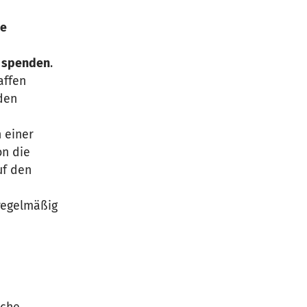
me
u spenden
.
affen
den
 einer
on die
uf den
regelmäßig
ache