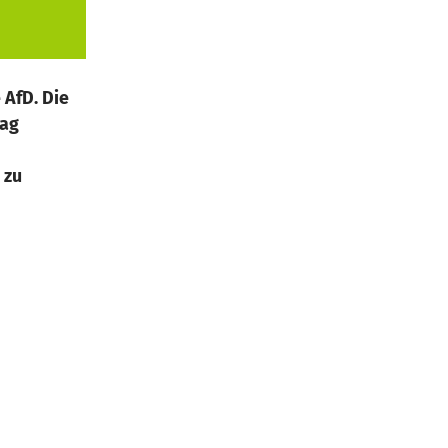
 AfD. Die
tag
 zu