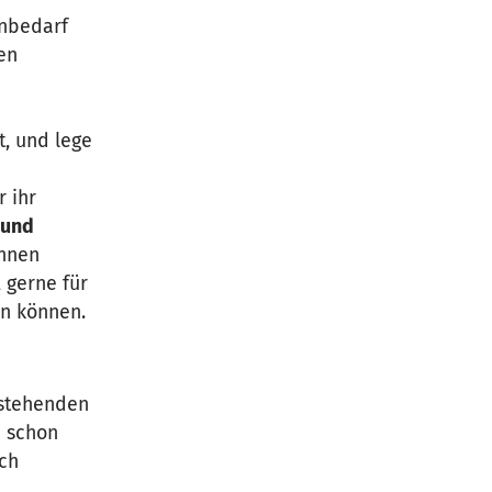
nbedarf
en
t, und lege
r ihr
 und
nnen
 gerne für
en können.
estehenden
n schon
uch