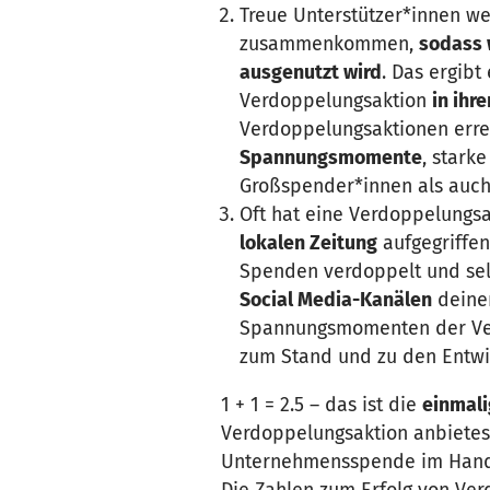
Treue Unterstützer*innen we
zusammenkommen,
sodass 
ausgenutzt wird
. Das ergibt
Verdoppelungsaktion
in ihr
Verdoppelungsaktionen errei
Spannungsmomente
, stark
Großspender*innen als auch
Oft hat eine Verdoppelungs
lokalen Zeitung
aufgegriffen
Spenden verdoppelt und selb
Social Media-Kanälen
deiner
Spannungsmomenten der Ver
zum Stand und zu den Entwic
1 + 1 = 2.5 – das ist die
einmali
Verdoppelungsaktion anbietes
Unternehmensspende im Handu
Die Zahlen zum Erfolg von Ve