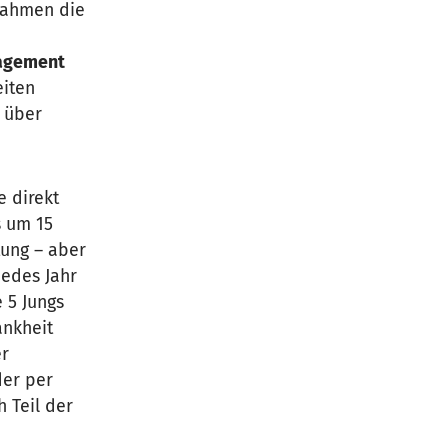
nahmen die
gagement
eiten
n über
e direkt
 um 15
tung – aber
jedes Jahr
 5 Jungs
ankheit
er
der per
 Teil der