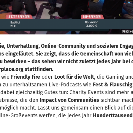
ie, Unterhaltung, Online-Community und sozialem Eng
 eingeläutet. Sie zeigt, dass die Gemeinschaft von vie
u bewirken – das sehen wir nicht zuletzt jedes Jahr bei
rplace.org stattfinden.
s wie
Friendly Fire
oder
Loot für die Welt
, die Gaming u
n zu unterhaltsamen Live-Podcasts wie
Fest & Flauschig
abei gleichzeitig Gutes tun: Charity Events sind mehr a
ebnisse, die den
Impact von Communities
sichtbar mac
t möglich macht. Lasst uns gemeinsam einen Blick auf di
line-Großevents werfen, die jedes Jahr
Hunderttausend