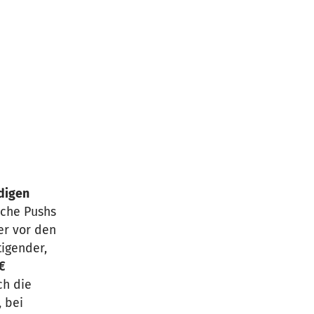
digen
iche Pushs
er vor den
tigender,
€
ch die
 bei