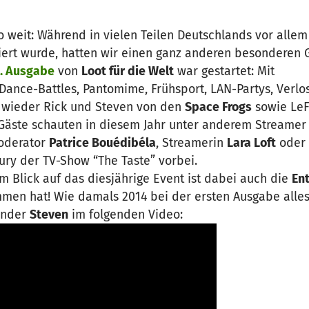
so weit: Während in vielen Teilen Deutschlands vor allem
feiert wurde, hatten wir einen ganz anderen besonderen
. Ausgabe
von
Loot für die Welt
war gestartet: Mit
 Dance-Battles, Pantomime, Frühsport, LAN-Partys, Verl
 wieder Rick und Steven von den
Space Frogs
sowie LeFl
s Gäste schauten in diesem Jahr unter anderem Streame
oderator
Patrice Bouédibéla
, Streamerin
Lara Loft
oder
ury der TV-Show “The Taste” vorbei.
Blick auf das diesjährige Event ist dabei auch die
En
men hat! Wie damals 2014 bei der ersten Ausgabe alles
ründer
Steven
im folgenden Video: