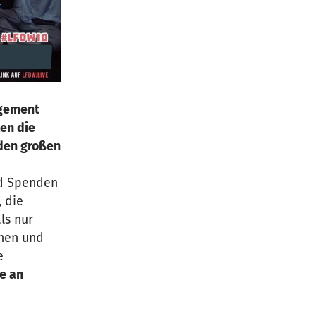
agement
len die
 den großen
nd Spenden
, die
ls nur
hen und
e
e an