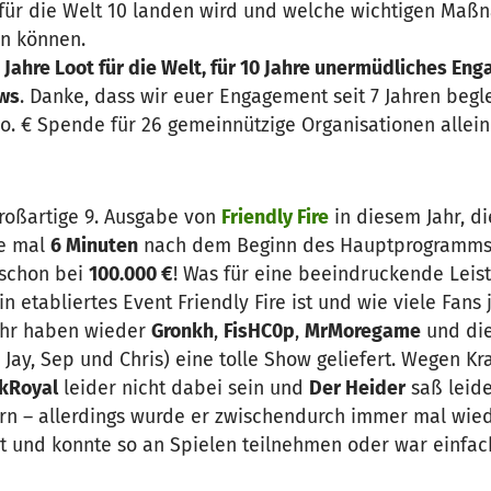
ür die Welt 10 landen wird und welche wichtigen Maß
en können.
 Jahre Loot für die Welt, für 10 Jahre unermüdliches En
ws
. Danke, dass wir euer Engagement seit 7 Jahren begl
io. € Spende für 26 gemeinnützige Organisationen allei
roßartige 9. Ausgabe von
Friendly Fire
in diesem Jahr, di
de mal
6 Minuten
nach dem Beginn des Hauptprogramms
 schon bei
100.000 €
! Was für eine beeindruckende Leis
n etabliertes Event Friendly Fire ist und wie viele Fans 
Jahr haben wieder
Gronkh
,
FisHC0p
,
MrMoregame
und die
Jay, Sep und Chris) eine tolle Show geliefert. Wegen Kr
kRoyal
leider nicht dabei sein und
Der Heider
saß leid
ern – allerdings wurde er zwischendurch immer mal wie
 und konnte so an Spielen teilnehmen oder war einfach