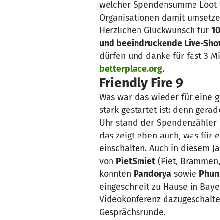
welcher Spendensumme Loot f
Organisationen damit umsetz
Herzlichen Glückwunsch für
10
und beeindruckende Live-Sho
dürfen und danke für fast 3 M
betterplace.org
.
Friendly Fire 9
Was war das wieder für eine g
stark gestartet ist: denn gera
Uhr stand der Spendenzähler
das zeigt eben auch, was für ei
einschalten. Auch in diesem 
von
PietSmiet
(Piet, Brammen, 
konnten
Pandorya
sowie
Phun
eingeschneit zu Hause in Bay
Videokonferenz dazugeschaltet
Gesprächsrunde.