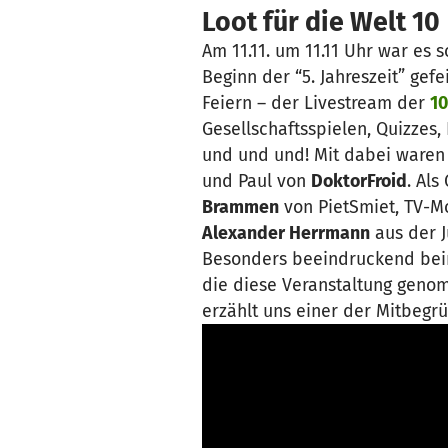
Loot für die Welt 10
Am 11.11. um 11.11 Uhr war es 
Beginn der “5. Jahreszeit” ge
Feiern – der Livestream der
10
Gesellschaftsspielen, Quizzes,
und und und! Mit dabei waren
und Paul von
DoktorFroid
. Al
Brammen
von PietSmiet, TV-M
Alexander Herrmann
aus der J
Besonders beeindruckend beim 
die diese Veranstaltung genom
erzählt uns einer der Mitbeg