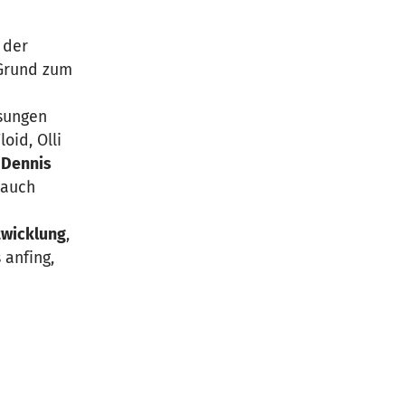
 der
 Grund zum
osungen
oid, Olli
r
Dennis
 auch
twicklung
,
 anfing,